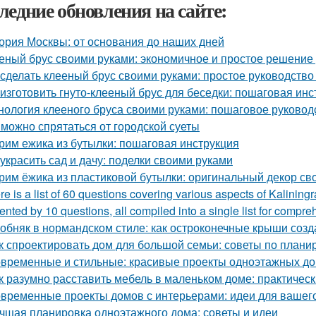
ледние обновления на сайте:
ория Москвы: от основания до наших дней
еный брус своими руками: экономичное и простое решение
 сделать клееный брус своими руками: простое руководств
 изготовить гнуто-клееный брус для беседки: пошаговая инс
нология клееного бруса своими руками: пошаговое руковод
 можно спрятаться от городской суеты
рим ежика из бутылки: пошаговая инструкция
 украсить сад и дачу: поделки своими руками
рим ёжика из пластиковой бутылки: оригинальный декор св
re is a list of 60 questions covering various aspects of Kalining
ented by 10 questions, all compiled into a single list for compre
обняк в нормандском стиле: как остроконечные крыши созд
к спроектировать дом для большой семьи: советы по плани
временные и стильные: красивые проекты одноэтажных д
к разумно расставить мебель в маленьком доме: практичес
временные проекты домов с интерьерами: идеи для вашег
чшая планировка одноэтажного дома: советы и идеи