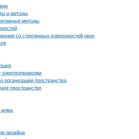
овки
еты и методы
фективные методы
хностей
вения со стеклянных поверхностей окон
иля
ающих
у электропроводки
по организации пространства
тное пространство
 дома
мир дизайна