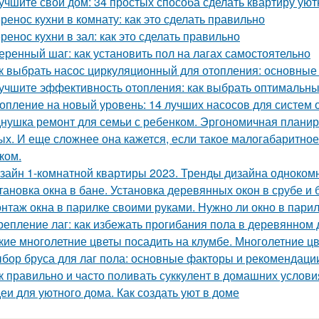
учшите свой дом: 34 простых способа сделать квартиру уют
ренос кухни в комнату: как это сделать правильно
ренос кухни в зал: как это сделать правильно
еренный шаг: как установить пол на лагах самостоятельно
к выбрать насос циркуляционный для отопления: основные
учшите эффективность отопления: как выбрать оптимальн
опление на новый уровень: 14 лучших насосов для систем 
нушка ремонт для семьи с ребенком. Эргономичная планир
ых. И еще сложнее она кажется, если такое малогабаритно
ком.
зайн 1-комнатной квартиры 2023. Тренды дизайна одноком
тановка окна в бане. Установка деревянных окон в срубе и 
нтаж окна в парилке своими руками. Нужно ли окно в пари
репление лаг: как избежать прогибания пола в деревянном
кие многолетние цветы посадить на клумбе. Многолетние ц
бор бруса для лаг пола: основные факторы и рекомендаци
к правильно и часто поливать суккулент в домашних услови
еи для уютного дома. Как создать уют в доме