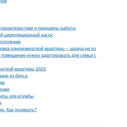
ной
 характеристики и принципы работы
ый циркуляционный насос
отопления
овка однокомнатной квартиры – задача не из
е помещение нужно адаптировать для семьи с
натной квартиры 2023
бане из бруса
лке
 доме
веты для клумбы
и
ях. Как поливать?