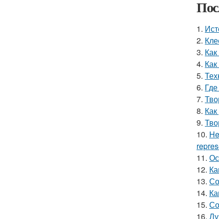
Пос
1.
Ист
2.
Кле
3.
Как
4.
Как
5.
Тех
6.
Где
7.
Тво
8.
Как
9.
Тво
10.
He
repres
11.
Ос
12.
Ка
13.
Со
14.
Ка
15.
Со
16.
Лу