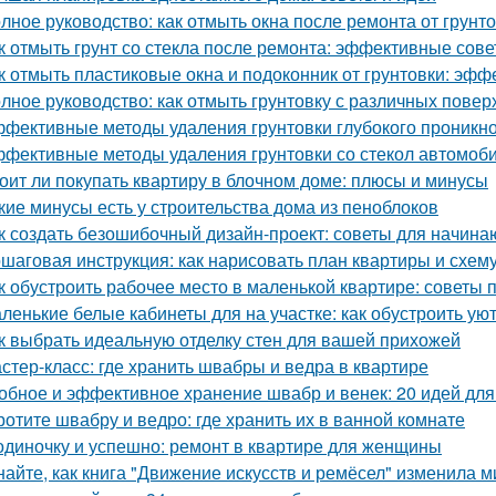
лное руководство: как отмыть окна после ремонта от грунт
к отмыть грунт со стекла после ремонта: эффективные сов
к отмыть пластиковые окна и подоконник от грунтовки: эф
лное руководство: как отмыть грунтовку с различных повер
фективные методы удаления грунтовки глубокого проникно
фективные методы удаления грунтовки со стекол автомоб
оит ли покупать квартиру в блочном доме: плюсы и минусы
кие минусы есть у строительства дома из пеноблоков
к создать безошибочный дизайн-проект: советы для начин
шаговая инструкция: как нарисовать план квартиры и схем
к обустроить рабочее место в маленькой квартире: советы 
ленькие белые кабинеты для на участке: как обустроить ую
к выбрать идеальную отделку стен для вашей прихожей
стер-класс: где хранить швабры и ведра в квартире
обное и эффективное хранение швабр и венек: 20 идей для
ротите швабру и ведро: где хранить их в ванной комнате
одиночку и успешно: ремонт в квартире для женщины
найте, как книга "Движение искусств и ремёсел" изменила 