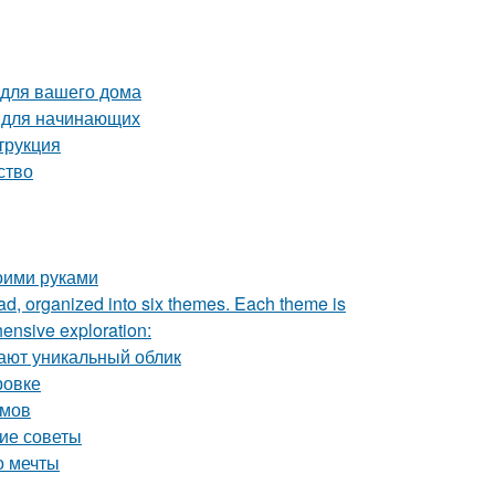
 для вашего дома
о для начинающих
трукция
ство
оими руками
rad, organized into six themes. Each theme is
hensive exploration:
ают уникальный облик
ровке
омов
кие советы
о мечты