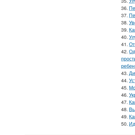
35.
Ул
36.
Пе
37.
Пе
38.
Ув
39.
Ка
40.
Ул
41.
От
42.
Од
прост
ребен
43.
Ди
44.
Ус
45.
Мо
46.
Ук
47.
Ка
48.
Вы
49.
Ка
50.
Ид