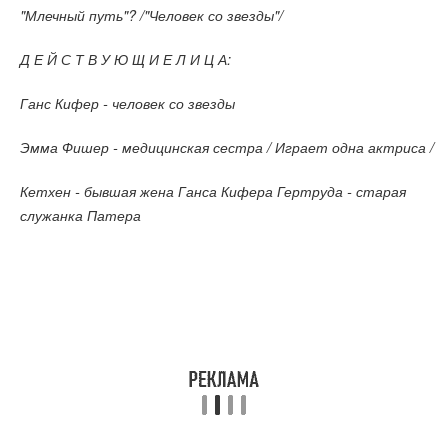
"Млечный путь"? /"Человек со звезды"/
Д Е Й С Т В У Ю Щ И Е Л И Ц А:
Ганс Кифер - человек со звезды
Эмма Фишер - медицинская сестра / Играет одна актриса /
Кетхен - бывшая жена Ганса Кифера Гертруда - старая
служанка Патера