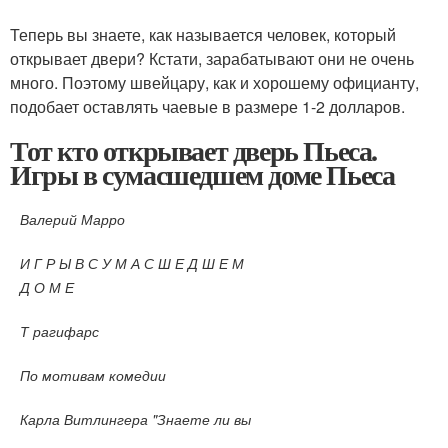
Теперь вы знаете, как называется человек, который
открывает двери? Кстати, зарабатывают они не очень
много. Поэтому швейцару, как и хорошему официанту,
подобает оставлять чаевые в размере 1-2 долларов.
Тот кто открывает дверь Пьеса.
Игры в сумасшедшем доме Пьеса
Валерий Марро
И Г Р Ы В С У М А С Ш Е Д Ш Е М
Д О М Е
Т рагифарс
По мотивам комедии
Карла Витлингера "Знаете ли вы