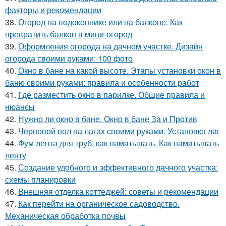
факторы и рекомендации
38.
Огород на подоконнике или на балконе. Как
превратить балкон в мини-огород
39.
Оформления огорода на дачном участке. Дизайн
огорода своими руками: 100 фото
40.
Окно в бане на какой высоте. Этапы установки окон в
баню своими руками: правила и особенности работ
41.
Где разместить окно в парилке. Общие правила и
нюансы
42.
Нужно ли окно в бане. Окно в бане За и Против
43.
Черновой пол на лагах своими руками. Установка лаг
44.
Фум лента для труб, как наматывать. Как наматывать
ленту
45.
Создание удобного и эффективного дачного участка:
схемы планировки
46.
Внешняя отделка коттеджей: советы и рекомендации
47.
Как перейти на органическое садоводство.
Механическая обработка почвы