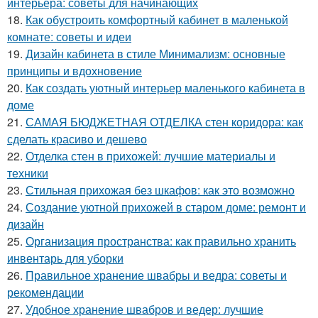
интерьера: советы для начинающих
18.
Как обустроить комфортный кабинет в маленькой
комнате: советы и идеи
19.
Дизайн кабинета в стиле Минимализм: основные
принципы и вдохновение
20.
Как создать уютный интерьер маленького кабинета в
доме
21.
САМАЯ БЮДЖЕТНАЯ ОТДЕЛКА стен коридора: как
сделать красиво и дешево
22.
Отделка стен в прихожей: лучшие материалы и
техники
23.
Стильная прихожая без шкафов: как это возможно
24.
Создание уютной прихожей в старом доме: ремонт и
дизайн
25.
Организация пространства: как правильно хранить
инвентарь для уборки
26.
Правильное хранение швабры и ведра: советы и
рекомендации
27.
Удобное хранение швабров и ведер: лучшие