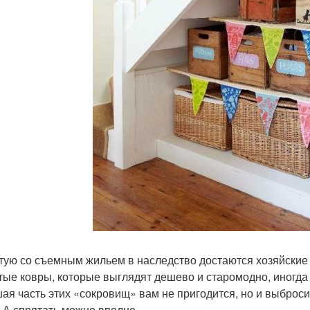
тую со съемным жильем в наследство достаются хозяйские в
тые ковры, которые выглядят дешево и старомодно, иногда 
ая часть этих «сокровищ» вам не пригодится, но и выбросит
. А спрятать можно вполне.