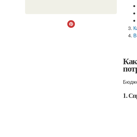
К
В
Как
пот
Бюдже
1. Сп