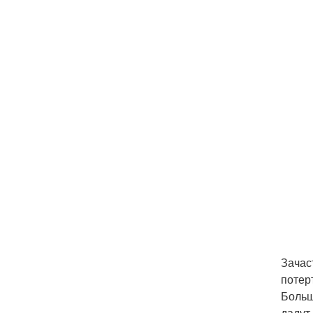
Зачас
потер
Больш
дадут