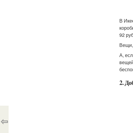
В Ике
короб
92 ру
Вещи,
А, ес
вещей
беспо
2. До
⇦