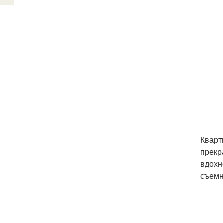
Кварт
прекр
вдохн
съемн