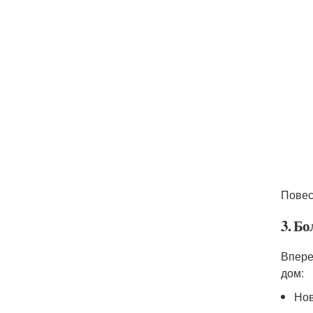
Повес
3. Б
Впере
дом:
Но