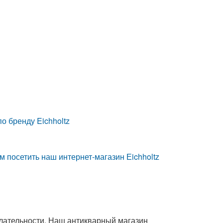
о бренду Eichholtz
 посетить наш интернет-магазин Еichholtz
елательности. Наш антикварный магазин