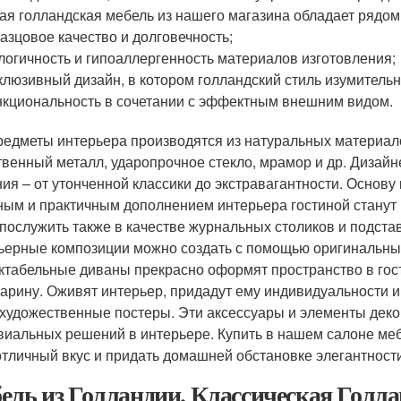
ая голландская мебель из нашего магазина обладает рядом
азцовое качество и долговечность;
логичность и гипоаллергенность материалов изготовления;
клюзивный дизайн, в котором голландский стиль изумитель
кциональность в сочетании с эффектным внешним видом.
редметы интерьера производятся из натуральных материал
твенный металл, ударопрочное стекло, мрамор и др. Диза
ия – от утонченной классики до экстравагантности. Основу
ым и практичным дополнением интерьера гостиной станут 
 послужить также в качестве журнальных столиков и подстав
ьерные композиции можно создать с помощью оригинальны
ктабельные диваны прекрасно оформят пространство в гос
тарину. Оживят интерьер, придадут ему индивидуальности 
 художественные постеры. Эти аксессуары и элементы дек
виальных решений в интерьере. Купить в нашем салоне меб
отличный вкус и придать домашней обстановке элегантност
ель из Голландии. Классическая Голл