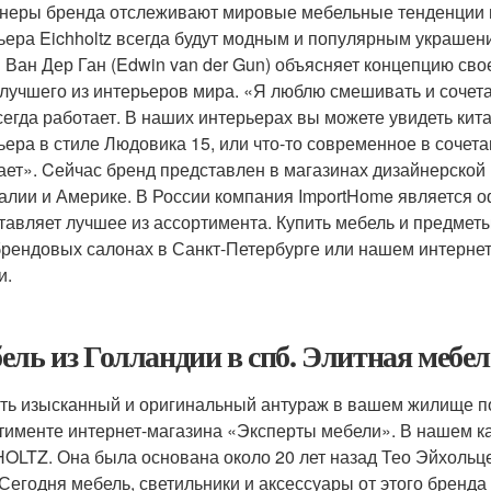
неры бренда отслеживают мировые мебельные тенденции и
ьера Eichholtz всегда будут модным и популярным украшен
 Ван Дер Ган (Edwin van der Gun) объясняет концепцию сво
 лучшего из интерьеров мира. «Я люблю смешивать и сочетат
сегда работает. В наших интерьерах вы можете увидеть ки
ьера в стиле Людовика 15, или что-то современное в сочет
ает». Cейчас бренд представлен в магазинах дизайнерской 
алии и Америке. В России компания ImportHоme является 
тавляет лучшее из ассортимента. Купить мебель и предметы
рендовых салонах в Санкт-Петербурге или нашем интернет-
и.
ель из Голландии в спб. Элитная мебе
ть изысканный и оригинальный антураж в вашем жилище по
тименте интернет-магазина «Эксперты мебели». В нашем к
OLTZ. Она была основана около 20 лет назад Тео Эйхольце
 Сегодня мебель, светильники и аксессуары от этого бренда