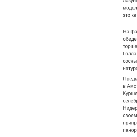
лозун
модел
это к
На фа
обеде
торше
Голла
сосны
натур
Предм
в Амст
Курше
селеб
Нидер
своем
припр
панор