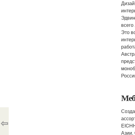
Дизай
интер
Эдвин
всего
Это в
интер
работ
Австр
предс
моноб
Росси
Меб
Созда
ассор
⇦
EICHH
Азии.