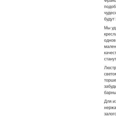
Франц
подоб
чудес
будут 
Мы уд
кресл
однов
мален
качес
стану
Люстр
свето
торше
забуд
барны
Для и
нержа
залог