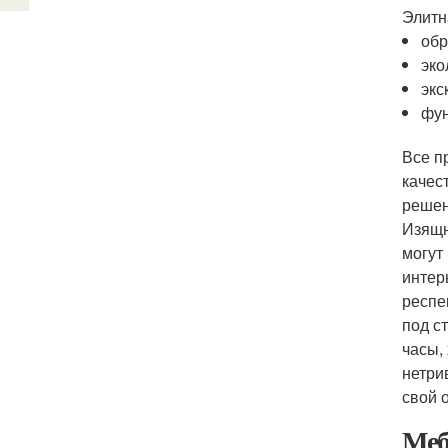
Элитн
обр
эко
экс
фун
Все п
качес
решен
Изящн
могут
интер
респе
под с
часы,
нетри
свой 
Меб