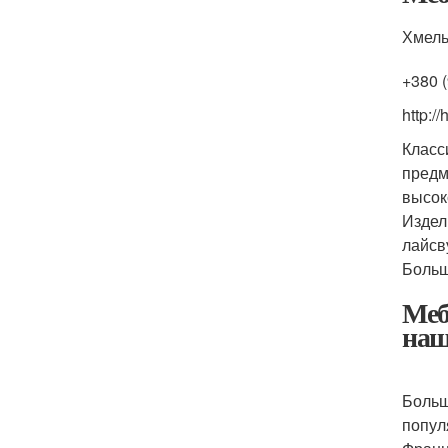
Хмель
+380 (
http:/
Класс
предм
высок
Издел
лайсв
Больш
Меб
наш
Больш
попул