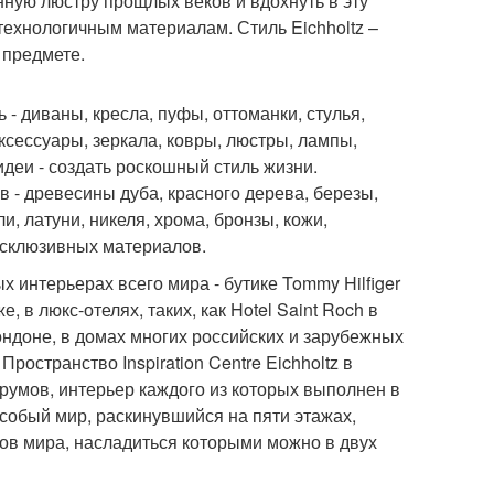
нную люстру прощлых веков и вдохнуть в эту
ехнологичным материалам. Стиль Eichholtz –
 предмете.
 - диваны, кресла, пуфы, оттоманки, стулья,
ксессуары, зеркала, ковры, люстры, лампы,
деи - создать роскошный стиль жизни.
в - древесины дуба, красного дерева, березы,
, латуни, никеля, хрома, бронзы, кожи,
ксклюзивных материалов.
 интерьерах всего мира - бутике Tommy Hilfiger
, в люкс-отелях, таких, как Hotel Saint Roch в
Лондоне, в домах многих российских и зарубежных
ространство Inspiration Centre Eichholtz в
 румов, интерьер каждого из которых выполнен в
особый мир, раскинувшийся на пяти этажах,
в мира, насладиться которыми можно в двух