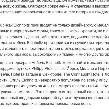
г создателя бренда Тео Айхольца. Он может привезти стари
ь новую жизнь, благодаря современным отделкам и высокот
винтэссенция современности и этники, это история в каждом
бриках Eichholtz производят не только дизайнерскую мебель
нные и журнальные столы, консоли, шкафы, кровати, но и а
ры, предметы декора - абсолютно все, подчиненное одной и
ндская мебель Eichholtz производится из лучших материало
, закаленного в несколько этапов стекла, нержавеющей стали
ального мрамора, высокопрочных тканей и многих других э
еты интерьера и мебель Eichholtz можно найти в знаменитых
ердаме, бутиках Philipp Plein в Нью-Йорке, Милане и Париже
веле, Hotel la Tartane в Сен-тропе, The Connaught Hotel в 
рити. Стиль Eichholtz невероятно популярен по всему миру. П
ландах раскинулось на 4000 кв. метрах и состоит из 43 шоу
 уникальном стиле. Это не просто интерьерный салон, это 
авленный шедеврами мировой кухни от лучших шеф-поваро
амных ресторанах с видом на тюльпановые поля.