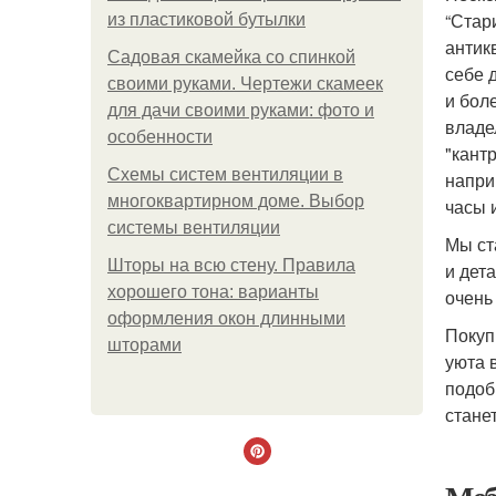
“Стар
из пластиковой бутылки
антик
Садовая скамейка со спинкой
себе 
своими руками. Чертежи скамеек
и бол
для дачи своими руками: фото и
владе
особенности
"кант
Схемы систем вентиляции в
напри
многоквартирном доме. Выбор
часы 
системы вентиляции
Мы ст
Шторы на всю стену. Правила
и дет
хорошего тона: варианты
очень
оформления окон длинными
Покуп
шторами
уюта 
подоб
стане