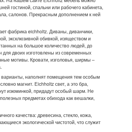
ах. На нашем сайте Еichholtz мебель можно
ей гостиной, спальни или рабочего кабинета,
зала, салонов. Прекрасным дополнением к ней
т фабрика eichholtz. Диваны, диванчики,
мой, эксклюзивной обивкой, изяществом и
итанных на большое количество людей, до
ин для двоих изготовлены из современных
ные мотивы. Кровати, изголовья, ширмы –
.
ые варианты, наполнят помещения тем особым
овно магнит. Еichholtz свет, а это бра,
нут изюминкой, придадут особый шарм. Не
 полезных предметах обихода как вешалки,
чного качества: древесина, стекло, кожа,
чающиеся экологической чистотой, что служит