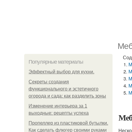
Меб
Сод
Популярные материалы
М
М
Эффектный выбор для кухни.
М
Секреты создания
М
функционального и эстетичного
М
огорода и сада: как разделить зоны
Изменение интерьера за 1
выходные: рецепты успеха
Меб
Пропеллер из пластиковой бутылки.
Неско
Как сделать флюгер своими руками