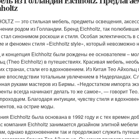
ель из Голландии Eichholtz. Предлагае
holtz
OLTZ — это стильная мебель, предметы освещения, аксесс
нении родом из Голландии. Бренд Eichholtz, так полюбивши
 стал синонимом роскоши и стиля. Особая эклектичность в 
ие и феномен стиля «Eichholtz style», который невозможно н
 и концепция Eichholtz были рождены ее основателем – м
ьц (Theo Eichholtz) в путешествиях. Красивая мебель, нео
их странах, стали его вдохновением. Из Китая Тео Айхольц
ие впоследствии тотальным увлечением в Нидерландах. Сле
нная руками мастеров из Бирмы. «Недостатком импорта экзо
ренты всегда начинают делать то же самое», — говорит Тео. 
проходцем. Благодаря интуиции, чувству стиля и вдохновен
рентов, на острие моды.
ния Eichholtz была основана в 1992 году и с тех времен д
с компания Eichholtz занимается дизайном элитной мебели
ам, однако вдохновением так и продолжают служить путеш