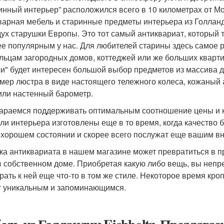
инный интерьер” расположился всего в 10 километрах от М
варная мебель и старинные предметы интерьера из Голланд
дух старушки Европы. Это тот самый антиквариат, который т
ее популярным у нас. Для любителей старины здесь самое р
льцам загородных домов, коттеджей или же больших кварт
ри" будет интересен большой выбор предметов из массива 
мер люстра в виде настоящего тележного колеса, кожаный
или настенный барометр.
араемся поддерживать оптимальным соотношение цены и к
али интерьера изготовлены еще в то время, когда качество
 хорошем состоянии и скорее всего послужат еще вашим вн
ка антиквариата в нашем магазине может превратиться в п
в собственном доме. Приобретая какую либо вещь, вы непр
рать к ней еще что-то в том же стиле. Некоторое время кр
т уникальным и запоминающимся.