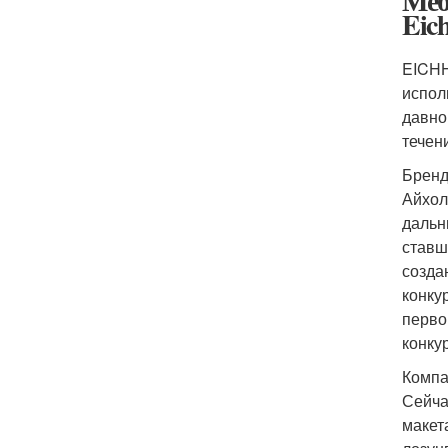
Меб
Eich
EICHH
испол
давно
течен
Бренд
Айхол
дальн
ставш
созда
конку
перво
конку
Компа
Сейча
макет