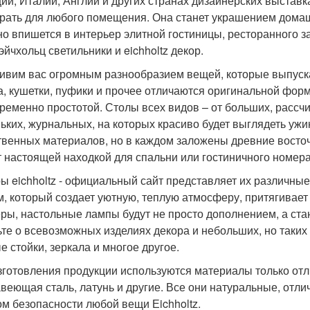
ии, Италии, Англии и других странах дизайнерских выставк
рать для любого помещения. Она станет украшением домашн
но впишется в интерьер элитной гостиницы, ресторанного 
эйчхольц светильники и eichholtz декор.
ивим вас огромным разнообразием вещей, которые выпускае
а, кушетки, пуфики и прочее отличаются оригинальной фор
ременно простотой. Столы всех видов – от больших, рассч
ьких, журнальных, на которых красиво будет выглядеть уж
твенных материалов, но в каждом заложены древние восточ
т настоящей находкой для спальни или гостиничного номера
ы eichholtz - официальный сайт представляет их различн
м, который создает уютную, теплую атмосферу, притягивает сл
ры, настольные лампы будут не просто дополнением, а ста
ьте о всевозможных изделиях декора и небольших, но таких
е стойки, зеркала и многое другое.
зготовления продукции используются материалы только отли
веющая сталь, латунь и другие. Все они натуральные, отли
ом безопасности любой вещи Еichholtz.