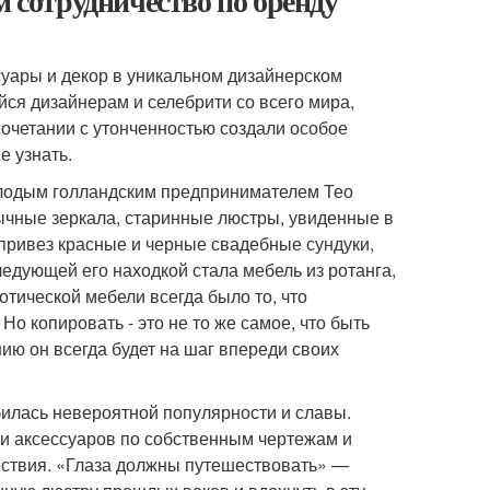
м сотрудничество по бренду
уары и декор в уникальном дизайнерском
йся дизайнерам и селебрити со всего мира,
сочетании с утонченностью создали особое
е узнать.
олодым голландским предпринимателем Тео
бычные зеркала, старинные люстры, увиденные в
 привез красные и черные свадебные сундуки,
дующей его находкой стала мебель из ротанга,
тической мебели всегда было то, что
Но копировать - это не то же самое, что быть
ию он всегда будет на шаг впереди своих
обилась невероятной популярности и славы.
 и аксессуаров по собственным чертежам и
ествия. «Глаза должны путешествовать» —