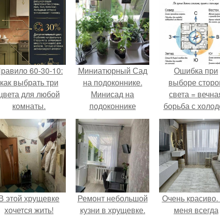
равило 60-30-10:
Миниатюрный Сад
Ошибка при
как выбрать три
на подоконнике.
выборе сторо
цвета для любой
Минисад на
света = вечна
комнаты.
подоконнике
борьба с холо
или светом.
В этой хрущевке
Ремонт небольшой
Очень красиво.
хочется жить!
кузни в хрущевке.
меня всегда