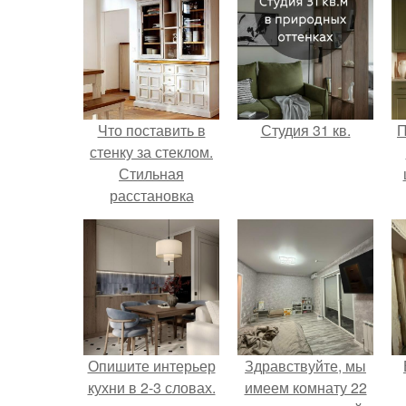
Что поставить в
Студия 31 кв.
П
стенку за стеклом.
Стильная
расстановка
посуды в серванте
Опишите интерьер
Здравствуйте, мы
кухни в 2-3 словах.
имеем комнату 22