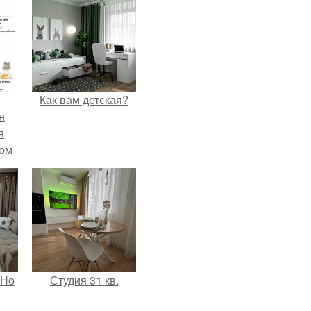
Как вам детская?
н
я
дом
 Но
Студия 31 кв.