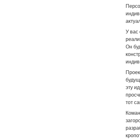
Персо
индив
актуа
У вас
реали
Он бу
конст
индив
Проек
будущ
эту и
просч
тот с
Коман
загор
разра
кропо