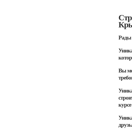
Стр
Кры
Рады 
Уника
котор
Вы мо
требо
Уника
строи
курсе
Уника
друзь