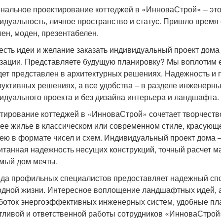
нальное проектирование коттеджей в «ИнноваСтрой» – это 
идуальность, личное пространство и статус. Пришло время с
лен, моден, презентабелен.
 есть идеи и желание заказать индивидуальный проект дома 
зации. Представляете будущую планировку? Мы воплотим ее
дет представлен в архитектурных решениях. Надежность и п
руктивных решениях, а все удобства – в разделе инженерны
идуального проекта и без дизайна интерьера и ландшафта.
тирование коттеджей в «ИнноваСтрой» сочетает творчество 
ее жилье в классическом или современном стиле, красующ
дею в формате чисел и схем. Индивидуальный проект дома 
итанная надежность несущих конструкций, точный расчет ма
амый дом мечты.
да профильных специалистов предоставляет надежный сп
одной жизни. Интересное воплощение ландшафтных идей, а
боток энергоэффективных инженерных систем, удобные план
тливой и ответственной работы сотрудников «ИнноваСтрой