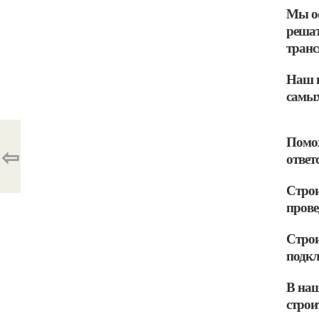
Мы ос
решат
транс
Наш п
самых
Помож
⇦
ответ
Строи
пров
Строи
подкл
В наш
строи