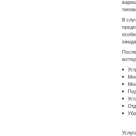
вариа
типов
В слу
предп
особе
ожида
После
котте
Уст
Мон
Мон
Под
Уст
Отд
Убо
Услуг