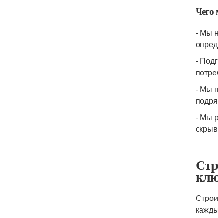
Чего 
- Мы 
опред
- Под
потре
- Мы 
подря
- Мы 
скрыв
Стр
клю
Строи
кажды