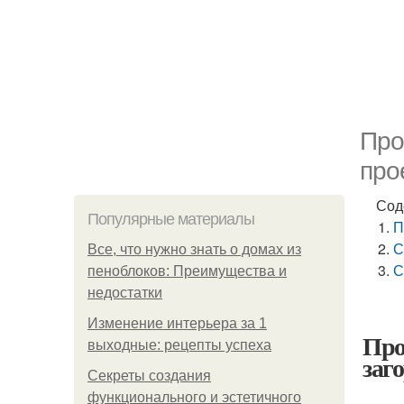
Про
про
Сод
Популярные материалы
П
С
Все, что нужно знать о домах из
С
пеноблоков: Преимущества и
недостатки
Изменение интерьера за 1
Про
выходные: рецепты успеха
заг
Секреты создания
функционального и эстетичного