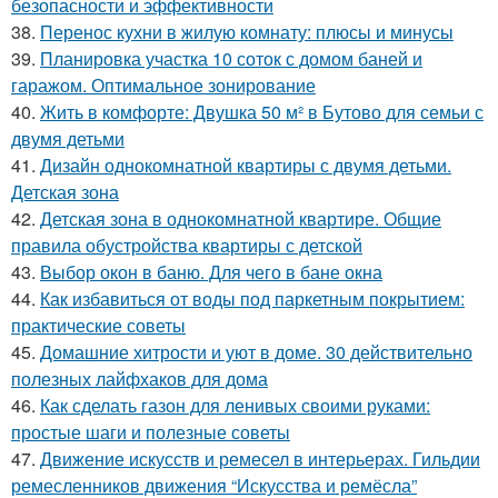
безопасности и эффективности
38.
Перенос кухни в жилую комнату: плюсы и минусы
39.
Планировка участка 10 соток с домом баней и
гаражом. Оптимальное зонирование
40.
Жить в комфорте: Двушка 50 м² в Бутово для семьи с
двумя детьми
41.
Дизайн однокомнатной квартиры с двумя детьми.
Детская зона
42.
Детская зона в однокомнатной квартире. Общие
правила обустройства квартиры с детской
43.
Выбор окон в баню. Для чего в бане окна
44.
Как избавиться от воды под паркетным покрытием:
практические советы
45.
Домашние хитрости и уют в доме. 30 действительно
полезных лайфхаков для дома
46.
Как сделать газон для ленивых своими руками:
простые шаги и полезные советы
47.
Движение искусств и ремесел в интерьерах. Гильдии
ремесленников движения “Искусства и ремёсла”