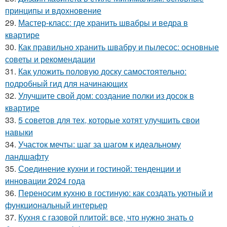
принципы и вдохновение
29.
Мастер-класс: где хранить швабры и ведра в
квартире
30.
Как правильно хранить швабру и пылесос: основные
советы и рекомендации
31.
Как уложить половую доску самостоятельно:
подробный гид для начинающих
32.
Улучшите свой дом: создание полки из досок в
квартире
33.
5 советов для тех, которые хотят улучшить свои
навыки
34.
Участок мечты: шаг за шагом к идеальному
ландшафту
35.
Соединение кухни и гостиной: тенденции и
инновации 2024 года
36.
Переносим кухню в гостиную: как создать уютный и
функциональный интерьер
37.
Кухня с газовой плитой: все, что нужно знать о