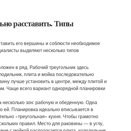
льно расставить. Типы
сставить его вершины и соблюсти необходимое
циалисты выделяют несколько типов
ложен в ряд. Рабочий треугольник здесь
лодильник, плита и мойка последовательно
овину лучше установить в центре, между плитой и
там. Чаще всего вариант однорядной планировки
 несколько зон: рабочую и обеденную. Одна
о ей. Планировка идеально вписывается в
ельно «треугольная» кухня. Чтобы грамотно
кольких правил. Место для раковины — в углу,
ене с мойкой располагается плита, холодильник