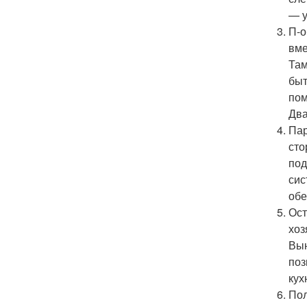
— у
П-о
вме
Там
быт
пом
Два
Пар
сто
под
сис
обе
Ост
хоз
Вын
поз
кух
Пол