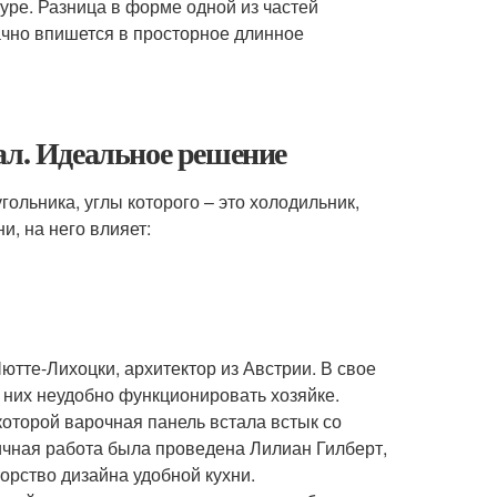
туре. Разница в форме одной из частей
дачно впишется в просторное длинное
ал. Идеальное решение
ольника, углы которого – это холодильник,
и, на него влияет:
тте-Лихоцки, архитектор из Австрии. В свое
а них неудобно функционировать хозяйке.
которой варочная панель встала встык со
ичная работа была проведена Лилиан Гилберт,
орство дизайна удобной кухни.