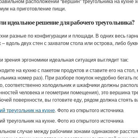
равильном расположении “вершин” треугольника на кухне х
мум на приготовление пищи.
 ли идеальное решение для рабочего треугольника?
ухни разные по конфигурации и площади. В одних весь гарни
 – вдоль двух стен с захватом стола или острова, либо букв
ки зрения эргономики идеальная ситуация выглядит так:
ходите на кухню с пакетом продуктов и ставите его на стол,
ольника номер раз). При разборе покупок неудобно бегать п
о, соответственно холодильник и шкафчики должны располаг
нностей человека и геометрии помещения), это вершина тре
бочей поверхности, вы готовите еду, рядом должна стоять в
ий треугольник на кухне
. Фото из открытого источника
ий треугольник на кухне. Фото из открытого источника
альном случае между рабочими зонами одинаковое расстояни