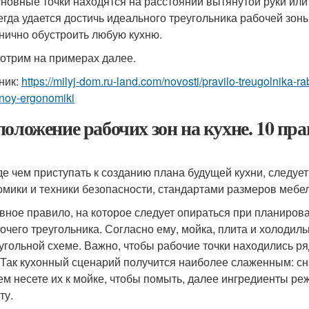
сновные точки находятся на расстоянии вытянутой руки или
егда удается достичь идеального треугольника рабочей зон
нично обустроить любую кухню.
отрим на примерах далее.
ник:
https://milyj-dom.ru-land.com/novosti/pravilo-treugolnika
noy-ergonomiki
положение рабочих зон на кухне. 10 п
е чем приступать к созданию плана будущей кухни, следуе
омики и техники безопасности, стандартами размеров меб
вное правило, на которое следует опираться при планиров
очего треугольника. Согласно ему, мойка, плита и холодил
угольной схеме. Важно, чтобы рабочие точки находились ря
 Так кухонный сценарий получится наиболее слаженным: сн
ем несете их к мойке, чтобы помыть, далее ингредиенты ре
ту.