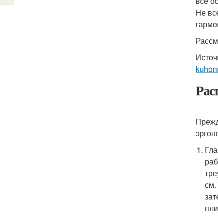
все о
Не вс
гармо
Рассм
Источ
kuhon
Рас
Прежд
эргон
Гла
раб
тре
см.
зат
пли