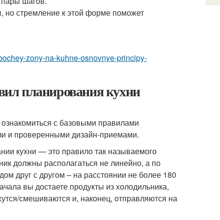
 пары шагов.
ы, но стремление к этой форме поможет
-rabochey-zony-na-kuhne-osnovnye-principy-
равил планирования кухни
т ознакомиться с базовыми правилами
ели и проверенными дизайн-приемами.
ании кухни — это правило так называемого
ьник должны располагаться не линейно, а по
дом друг с другом – на расстоянии не более 180
ачала вы достаете продукты из холодильника,
жутся/смешиваются и, наконец, отправляются на