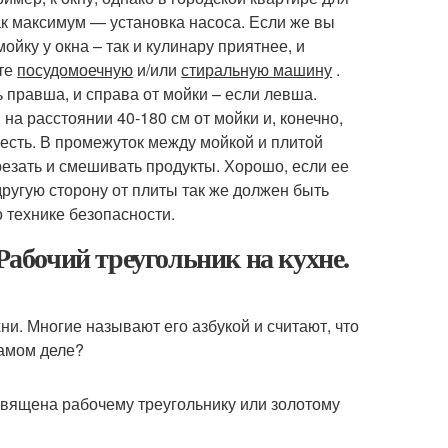
ак максимум — установка насоса. Если же вы
мойку у окна – так и кулинару приятнее, и
ьте
посудомоечную
и/или
стиральную машину
.
ь правша, и справа от мойки – если левша.
на расстоянии 40-180 см от мойки и, конечно,
 есть. В промежуток между мойкой и плитой
резать и смешивать продукты. Хорошо, если ее
 другую сторону от плиты так же должен быть
 технике безопасности.
Рабочий треугольник на кухне.
ни. Многие называют его азбукой и считают, что
самом деле?
священа рабочему треугольнику или золотому