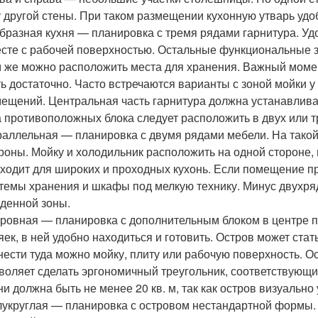
 другой стены. При таком размещении кухонную утварь удо
бразная кухня — планировка с тремя рядами гарнитура. Уд
сте с рабочей поверхностью. Остальные функциональные 
 же можно расположить места для хранения. Важный моме
ь достаточно. Часто встречаются варианты с зоной мойки 
ещений. Центральная часть гарнитура должна устанавливать
 противоположных блока следует расположить в двух или тр
аллельная — планировка с двумя рядами мебели. На такой 
роны. Мойку и холодильник расположить на одной стороне
ходит для широких и проходных кухонь. Если помещение пр
темы хранения и шкафы под мелкую технику. Минус двухр
денной зоны.
ровная — планировка с дополнительным блоком в центре п
яек, в ней удобно находиться и готовить. Остров может ста
ести туда можно мойку, плиту или рабочую поверхность. О
воляет сделать эргономичный треугольник, соответствующи
ни должна быть не менее 20 кв. м, так как остров визуальн
укруглая — планировка с островом нестандартной формы. З