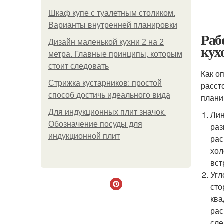
Шкаф купе с туалетным столиком.
Варианты внутренней планировки
Раб
Дизайн маленькой кухни 2 на 2
кух
метра. Главные принципы, которым
стоит следовать
Как о
Стрижка кустарников: простой
расст
способ достичь идеального вида
плани
Для индукционных плит значок.
Лин
Обозначение посуды для
раз
индукционной плит
рас
хол
вст
Угл
сто
ква
рас
сле