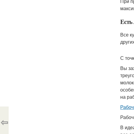
При п
макси
Есть
Все к
других
С точ
Вы за
треуг
молок
особе
на ра
Рабоч
Рабоч
⇦
В иде