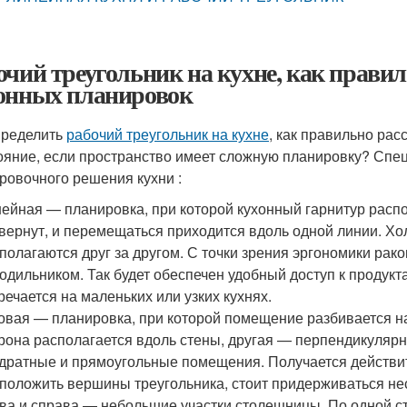
очий треугольник на кухне, как прави
онных планировок
пределить
рабочий треугольник на кухне
, как правильно ра
ояние, если пространство имеет сложную планировку? Спе
ровочного решения кухни :
ейная — планировка, при которой кухонный гарнитур распо
вернут, и перемещаться приходится вдоль одной линии. Хо
полагаются друг за другом. С точки зрения эргономики рак
одильником. Так будет обеспечен удобный доступ к продук
речается на маленьких или узких кухнях.
овая — планировка, при которой помещение разбивается на
рона располагается вдоль стены, другая — перпендикулярн
дратные и прямоугольные помещения. Получается действит
положить вершины треугольника, стоит придерживаться нес
ва и справа — небольшие участки столешницы. По одной ст