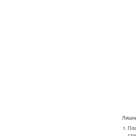
Лишни
Пла
сто