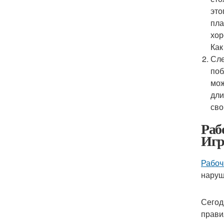
это
пл
хор
Как
Сле
поб
мож
дли
сво
Раб
Игр
Рабоч
наруш
Сегод
прави