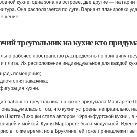
ровной кухне: одна зона на острове, две другие — на гарни
нитура. Она располагается по дуге. Вариант планировки у
мещение.
очий треугольник на кухне кто придум
льно рабочее пространство распределять по принципу треуг
 и плита. Их расположение индивидуальное для каждой кухн
ощадь помещения;
дпочтения заказчика;
фигурация кухни.
ип рабочего треугольника на кухне придумала Маргарете Шю
 она задумалась о том, что кухни устроены неправильно, н
о Шютте-Лихоцки стала автором “Франкфуртской кухни”, в 
шницей и мойкой. Кухня Маргарете была модульной. Идент
рно в то же время, но в Бруклине, ей тоже принадлежит авт