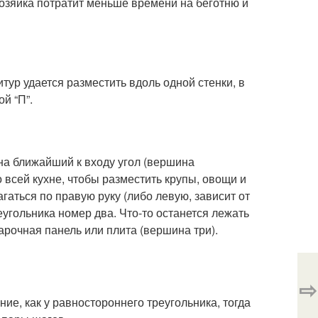
озяйка потратит меньше времени на беготню и
тур удается разместить вдоль одной стенки, в
ой “П”.
 на ближайший к входу угол (вершина
о всей кухне, чтобы разместить крупы, овощи и
аться по правую руку (либо левую, зависит от
угольника номер два. Что-то останется лежать
арочная панель или плита (вершина три).
⇨
е, как у равностороннего треугольника, тогда