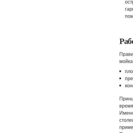
ост
гар
по
Раб
Прави
мойка
пл
пре
кон
Принц
время
Именн
столе
приме