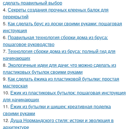
сделать правильный выбор
4.
Секреты создания прочных клееных балок для
перекрытий
5.
Как сделать брус из доски своими руками: пошаговая
инструкция
6.
Правильная технология сборки дома из бруса:
пошаговое руководство
7.
Технология сборки дома из бруса: полный гид для
начинающих
8.
Экологичные идеи для дачи: что можно сделать из
пластиковых бутылок своими руками
9.
Как сделать ёжика из пластиковой бутылки: простая
мастерская
10.
Ежик из пластиковых бутылок: пошаговая инструкция
для начинающих
11.
Ёжик из бутылки и шишек: креативная поделка
своими руками
12.
Душа Нормандского стиля: истоки и эволюция в
архитектуре