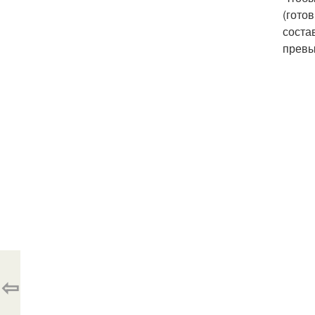
(гото
соста
превы
⇦