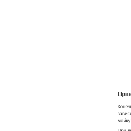
Прин
Конеч
завис
мойку
При д