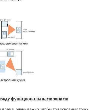
 между функциональными зонами
 время, очень важно, чтобы три основных точки