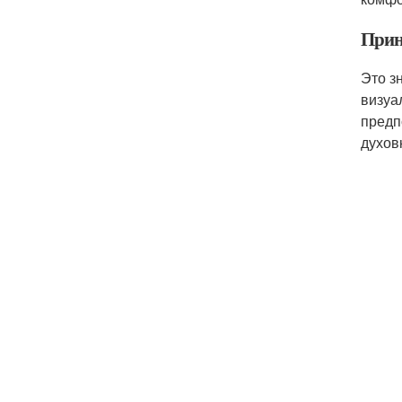
Прин
Это з
визуа
предп
духов