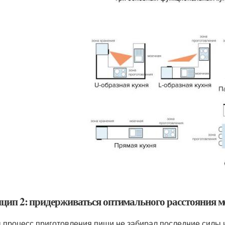
цип 2: придерживаться оптимального расстояния
 процесс приготовления пищи не забирал последние силы и