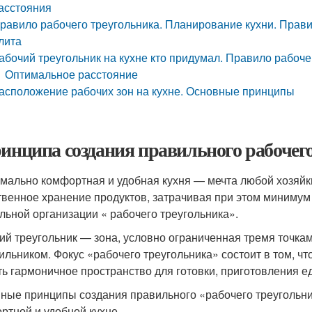
асстояния
равило рабочего треугольника. Планирование кухни. Прави
лита
абочий треугольник на кухне кто придумал. Правило рабоче
Оптимальное расстояние
асположение рабочих зон на кухне. Основные принципы
ринципа создания правильного рабочего
мально комфортная и удобная кухня — мечта любой хозяйки
твенное хранение продуктов, затрачивая при этом минимум
льной организации « рабочего треугольника».
ий треугольник — зона, условно ограниченная тремя точкам
ильником. Фокус «рабочего треугольника» состоит в том, чт
ть гармоничное пространство для готовки, приготовления е
ные принципы создания правильного «рабочего треугольник
ртной и удобной кухне.