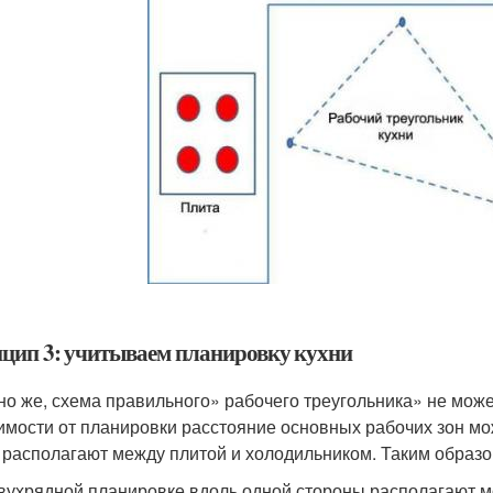
цип 3: учитываем планировку кухни
но же, схема правильного» рабочего треугольника» не может
имости от планировки расстояние основных рабочих зон мо
 располагают между плитой и холодильником. Таким образом
вухрядной планировке вдоль одной стороны располагают мо