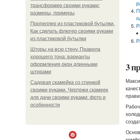
р
трансформер своими руками:
П
размеры, примеры
п
Пропеллер из пластиковой бутылки.
Р
Как сделать флюгер своими руками
из пластиковой бутылки
Р
Шторы на всю стену. Правила
хорошего тона: варианты
3 п
оформления окон длинными
шторами
Макси
Садовая скамейка со спинкой
качес
своими руками. Чертежи скамеек
прави
для дачи своими руками: фото и
особенности
Рабоч
холод
созда
Основ
комфо