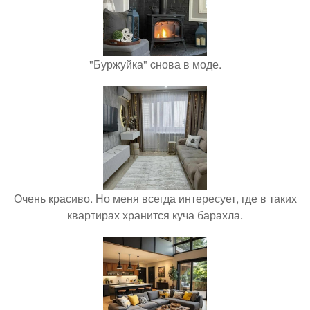
"Буржуйка" cнова в моде.
Очень красиво. Но меня всегда интересует, где в таких
квартирах хранится куча барахла.