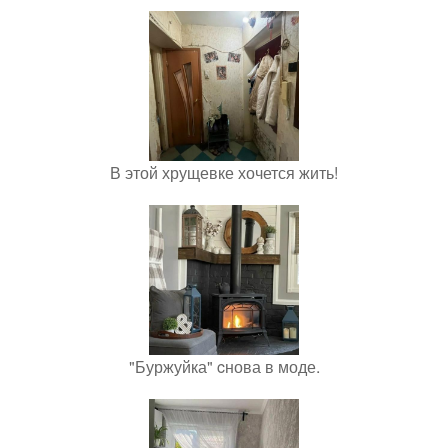
В этой хрущевке хочется жить!
"Буржуйка" cнова в моде.