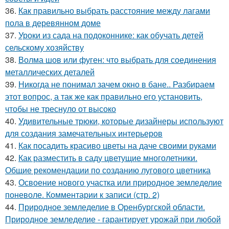
36.
Как правильно выбрать расстояние между лагами
пола в деревянном доме
37.
Уроки из сада на подоконнике: как обучать детей
сельскому хозяйству
38.
Волма шов или фуген: что выбрать для соединения
металлических деталей
39.
Никогда не понимал зачем окно в бане.. Разбираем
этот вопрос, а так же как правильно его установить,
чтобы не треснуло от высоко
40.
Удивительные трюки, которые дизайнеры используют
для создания замечательных интерьеров
41.
Как посадить красиво цветы на даче своими руками
42.
Как разместить в саду цветущие многолетники.
Общие рекомендации по созданию лугового цветника
43.
Освоение нового участка или природное земледелие
поневоле. Комментарии к записи (стр. 2)
44.
Природное земледелие в Оренбургской области.
Природное земледелие - гарантирует урожай при любой