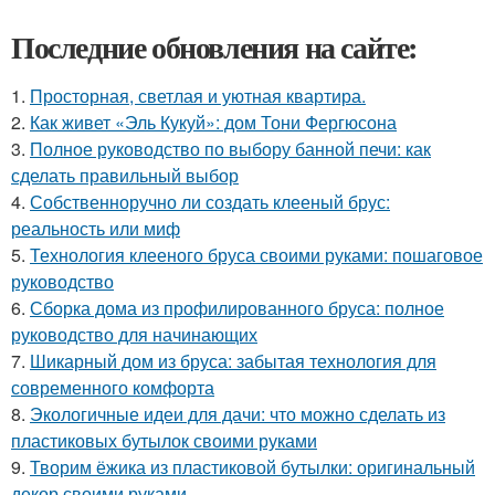
Последние обновления на сайте:
1.
Просторная, светлая и уютная квартира.
2.
Как живет «Эль Кукуй»: дом Тони Фергюсона
3.
Полное руководство по выбору банной печи: как
сделать правильный выбор
4.
Собственноручно ли создать клееный брус:
реальность или миф
5.
Технология клееного бруса своими руками: пошаговое
руководство
6.
Сборка дома из профилированного бруса: полное
руководство для начинающих
7.
Шикарный дом из бруса: забытая технология для
современного комфорта
8.
Экологичные идеи для дачи: что можно сделать из
пластиковых бутылок своими руками
9.
Творим ёжика из пластиковой бутылки: оригинальный
декор своими руками