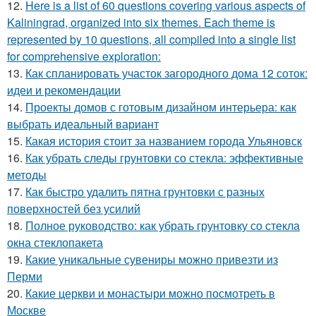
12.
Here is a list of 60 questions covering various aspects of
Kaliningrad, organized into six themes. Each theme is
represented by 10 questions, all compiled into a single list
for comprehensive exploration:
13.
Как спланировать участок загородного дома 12 соток:
идеи и рекомендации
14.
Проекты домов с готовым дизайном интерьера: как
выбрать идеальный вариант
15.
Какая история стоит за названием города Ульяновск
16.
Как убрать следы грунтовки со стекла: эффективные
методы
17.
Как быстро удалить пятна грунтовки с разных
поверхностей без усилий
18.
Полное руководство: как убрать грунтовку со стекла
окна стеклопакета
19.
Какие уникальные сувениры можно привезти из
Перми
20.
Какие церкви и монастыри можно посмотреть в
Москве