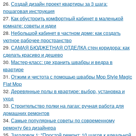
26.
Создай дизайн проект квартиры за 3 шага:
пошаговая инструкция
27.
Как обустроить комфортный кабинет в маленькой
комнате: советы и идеи
28.
Небольшой кабинет в частном доме: как создать
уютное рабочее пространство
29.
САМАЯ БЮДЖЕТНАЯ ОТДЕЛКА стен коридора: как
сделать красиво и дешево
30.
Мастер-класс: где хранить швабры и ведра в
квартире
31.
Отжим и чистота с помощью швабры Mop Style Magic
Flat Mop
32.
Деревянные полы в квартире: выбор, установка и
уход
33.
Строительство полки на лагах: ручная работа для
домашних ремонтов
34.
Самые популярные советы по современному
ремонту без дизайнера
35.
Заголовок 1: "Простой ремонт: 10 шагов к идеальной