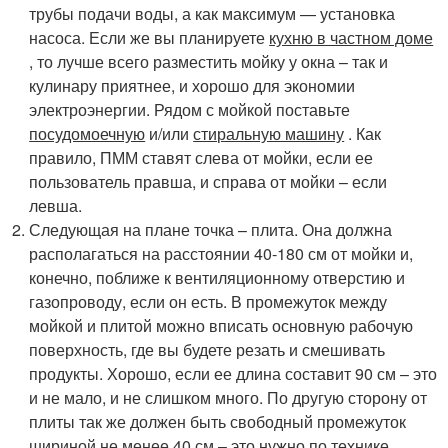
трубы подачи воды, а как максимум — установка
насоса. Если же вы планируете
кухню в частном доме
, то лучше всего разместить мойку у окна – так и
кулинару приятнее, и хорошо для экономии
электроэнергии. Рядом с мойкой поставьте
посудомоечную
и/или
стиральную машину
. Как
правило, ПММ ставят слева от мойки, если ее
пользователь правша, и справа от мойки – если
левша.
Следующая на плане точка – плита. Она должна
располагаться на расстоянии 40-180 см от мойки и,
конечно, поближе к вентиляционному отверстию и
газопроводу, если он есть. В промежуток между
мойкой и плитой можно вписать основную рабочую
поверхность, где вы будете резать и смешивать
продукты. Хорошо, если ее длина составит 90 см – это
и не мало, и не слишком много. По другую сторону от
плиты так же должен быть свободный промежуток
шириной не менее 40 см – это нужно по технике