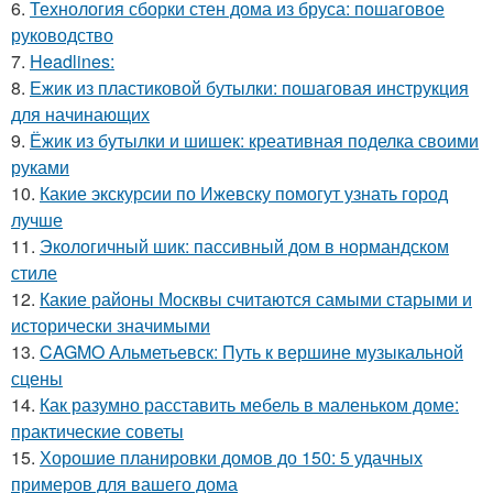
6.
Технология сборки стен дома из бруса: пошаговое
руководство
7.
Headlines:
8.
Ежик из пластиковой бутылки: пошаговая инструкция
для начинающих
9.
Ёжик из бутылки и шишек: креативная поделка своими
руками
10.
Какие экскурсии по Ижевску помогут узнать город
лучше
11.
Экологичный шик: пассивный дом в нормандском
стиле
12.
Какие районы Москвы считаются самыми старыми и
исторически значимыми
13.
CAGMO Альметьевск: Путь к вершине музыкальной
сцены
14.
Как разумно расставить мебель в маленьком доме:
практические советы
15.
Хорошие планировки домов до 150: 5 удачных
примеров для вашего дома