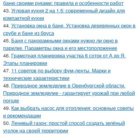
баню своими руками: правила и особенности работ
43.
Угловая кухня 2 на 1.5: современный дизайн для
компактной кухни
44.
Установка окна в бане. Установка деревянных окон в
срубе и бане из бруса
45.
Баня с панорамными окнами нужно ли окно в
парилке. Параметры окна и его местоположение
46.
Грамотная планировка участка 6 соток от А до Я.
Этапы планировки
47.
11 советов по выбору фум-ленты. Марки и
технические характеристики
48.
Природное земледелие в Оренбургской области.
Природное земледелие - гарантирует урожай при любой
погоде
49.
Как выбрать насос для отопления: основные советы
и рекомендации
50.
Ленивый газон: простой способ создать зелёный
уголок на своей территории