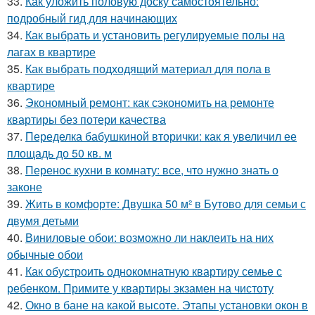
33.
Как уложить половую доску самостоятельно:
подробный гид для начинающих
34.
Как выбрать и установить регулируемые полы на
лагах в квартире
35.
Как выбрать подходящий материал для пола в
квартире
36.
Экономный ремонт: как сэкономить на ремонте
квартиры без потери качества
37.
Переделка бабушкиной вторички: как я увеличил ее
площадь до 50 кв. м
38.
Перенос кухни в комнату: все, что нужно знать о
законе
39.
Жить в комфорте: Двушка 50 м² в Бутово для семьи с
двумя детьми
40.
Виниловые обои: возможно ли наклеить на них
обычные обои
41.
Как обустроить однокомнатную квартиру семье с
ребенком. Примите у квартиры экзамен на чистоту
42.
Окно в бане на какой высоте. Этапы установки окон в