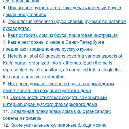
для начинающих
4.
Пошаговое руководство: как сделать клееный брус в
домашних условиях
5.
Технология клееного бруса своими руками: пошаговое
руководство
6.
Как построить дом из бруса: пошаговая инструкция
7.
Какие рестораны и кафе в Санкт-Петербурге
предлагают традиционную русскую кухню
8.
Here is a list of 60 questions covering various aspects of
Kaliningrad, organized into six themes. Each theme is
represented by 10 questions, all compiled into a single list
for comprehensive exploration:
9.
Интерьер дома из клееного бруса в нормандском
стиле: советы по созданию уютного дома
10.
Особенности стиля: как создать самобытный
интерьер французского фахверкового дома
11.
Идеальная планировка дома 6х6 с мансардой:
советы и примеры
12.
Какие уникальные кулинарные блюда можно