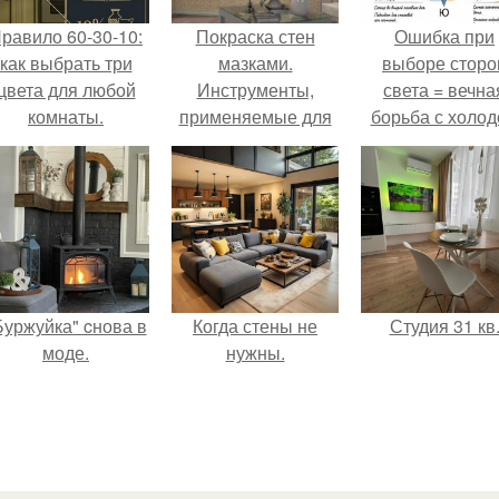
равило 60-30-10:
Покраска стен
Ошибка при
как выбрать три
мазками.
выборе сторо
цвета для любой
Инструменты,
света = вечна
комнаты.
применяемые для
борьба с холо
декоративной
или светом.
покраски стен в
квартире
Буржуйка" cнова в
Когда стены не
Студия 31 кв
моде.
нужны.