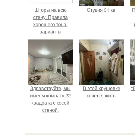
Шторы на всю
Студия 31 кв.
П
стену. Правила
хорошего тона:
варианты
оформления окон
длинными шторами
Здравствуйте, мы
В этой хрущевке
"
имеем комнату 22
хочется жить!
квадрата с косой
стеной.