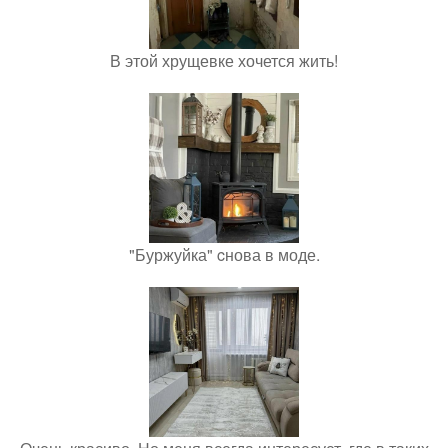
В этой хрущевке хочется жить!
"Буржуйка" cнова в моде.