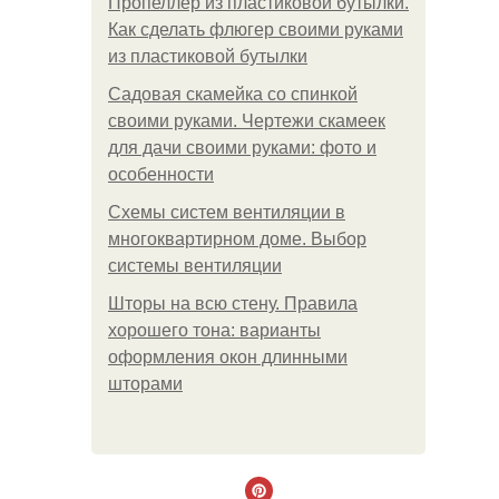
Пропеллер из пластиковой бутылки.
Как сделать флюгер своими руками
из пластиковой бутылки
Садовая скамейка со спинкой
своими руками. Чертежи скамеек
для дачи своими руками: фото и
особенности
Схемы систем вентиляции в
многоквартирном доме. Выбор
системы вентиляции
Шторы на всю стену. Правила
хорошего тона: варианты
оформления окон длинными
шторами