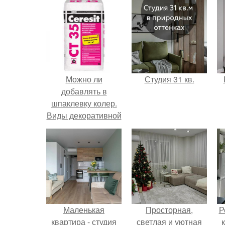
Можно ли
Студия 31 кв.
добавлять в
шпаклевку колер.
Виды декоративной
штукатурки на
основе шпаклевки
Маленькая
Просторная,
Р
квартира - студия
светлая и уютная