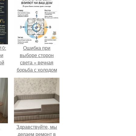
10:
Ошибка при
ри
выборе сторон
ой
света = вечная
борьба с холодом
или светом.
.
Здравствуйте, мы
делаем ремонт в