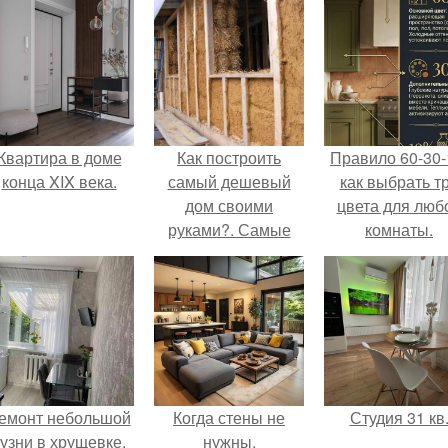
Квартира в доме
Как построить
Правило 60-30-
конца XIX века.
самый дешевый
как выбрать т
дом своими
цвета для люб
руками?. Самые
комнаты.
дешевые
материалы для
постройки дома –
изготовленные
собственноручно?
емонт небольшой
Когда стены не
Студия 31 кв
кузни в хрущевке.
нужны.