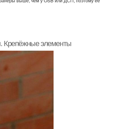
фанеры выше, чем у OSB или ДСП, поэтому ее
ол. Крепёжные элементы