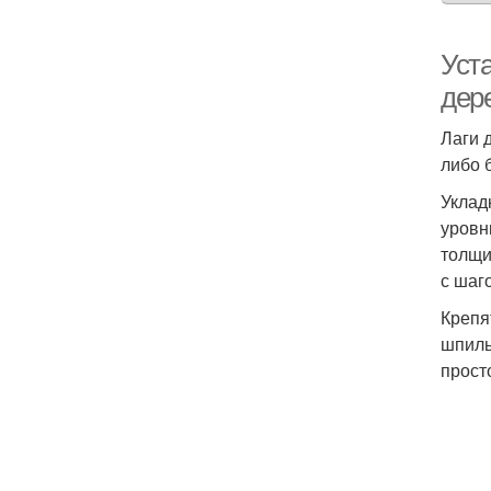
Уст
дер
Лаги 
либо 
Уклад
уровн
толщи
с шаг
Крепя
шпиль
прост