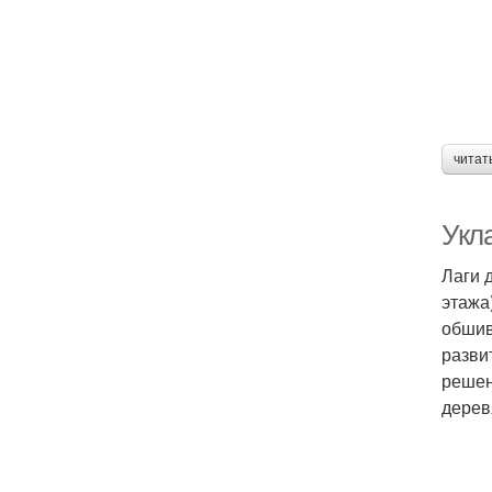
читат
Укл
Лаги 
этажа
обшив
разви
решен
дерев