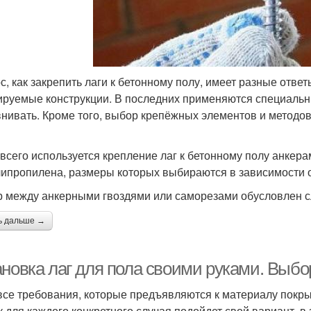
с, как закрепить лаги к бетонному полу, имеет разные ответ
ируемые конструкции. В последних применяются специальн
нивать. Кроме того, выбор крепёжных элементов и методов 
всего используется крепление лаг к бетонному полу анкер
липропилена, размеры которых выбираются в зависимости о
 между анкерными гвоздями или саморезами обусловлен 
ь дальше →
ановка лаг для пола своими руками. Выбо
все требования, которые предъявляются к материалу покрыт
ак для каждого конкретного случая подойдет свой вариант, в