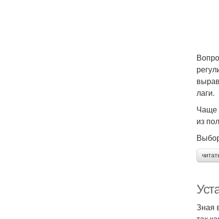
Вопро
регул
вырав
лаги.
Чаще 
из по
Выбор
читат
Уст
Зная 
так к