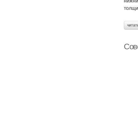
нижни
толщи
читат
Сов