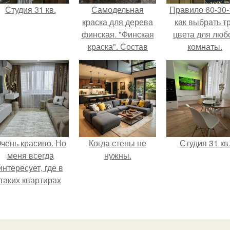
Студия 31 кв.
Самодельная
Правило 60-30-
краска для дерева
как выбрать т
финская. "Финская
цвета для люб
краска". Состав
комнаты.
чень красиво. Но
Когда стены не
Студия 31 кв
меня всегда
нужны.
интересует, где в
таких квартирах
хранится куча
барахла.