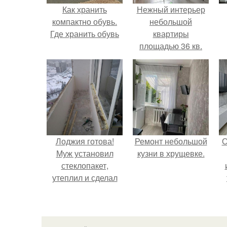
Как хранить
Нежный интерьер
компактно обувь.
небольшой
Где хранить обувь
квартиры
площадью 36 кв.
Лоджия готова!
Ремонт небольшой
О
Муж установил
кузни в хрущевке.
стеклопакет,
утеплил и сделал
теплый пол для
комфорта.