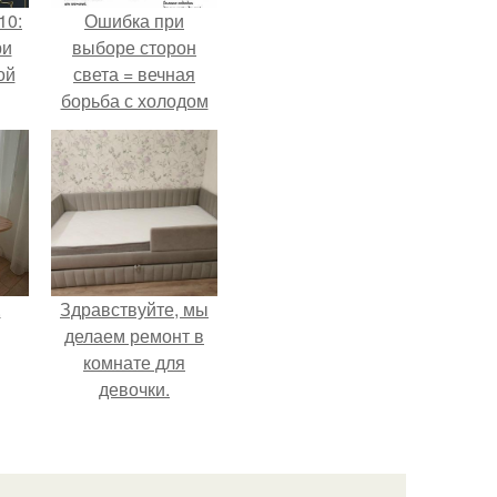
10:
Ошибка при
ри
выборе сторон
ой
света = вечная
борьба с холодом
или светом.
.
Здравствуйте, мы
делаем ремонт в
комнате для
девочки.