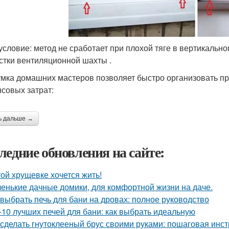
условие: метод не сработает при плохой тяге в вертикально
стки вентиляционной шахты .
мка домашних мастеров позволяет быстро организовать п
совых затрат:
ь дальше →
ледние обновления на сайте:
той хрущевке хочется жить!
енькие дачные домики, для комфортной жизни на даче.
 выбрать печь для бани на дровах: полное руководство
-10 лучших печей для бани: как выбрать идеальную
 сделать гнутоклееный брус своими руками: пошаговая инс