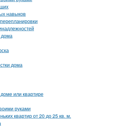
ющих
ных навыков
з перепланировки
ринадлежностей
 дома
рска
истки дома
 доме или квартире
своими руками
ких квартир от 20 до 25 кв. м.
а