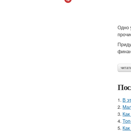
Одно 
прочи
Приду
финан
читат
Пос
1.
В э
2.
Мал
3.
Как
4.
Топ
5.
Как