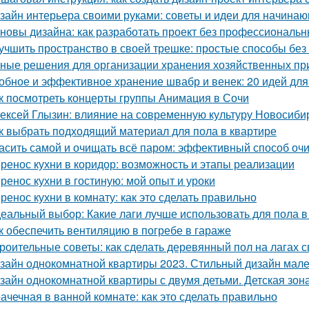
зайн интерьера своими руками: советы и идеи для начина
новы дизайна: как разработать проект без профессиональ
учшить пространство в своей трешке: простые способы бе
ные решения для организации хранения хозяйственных п
обное и эффективное хранение швабр и венек: 20 идей для
к посмотреть концерты группы Анимация в Сочи
ексей Глызин: влияние на современную культуру Новосиби
к выбрать подходящий материал для пола в квартире
асить самой и очищать всё паром: эффективный способ оч
ренос кухни в коридор: возможность и этапы реализации
ренос кухни в гостиную: мой опыт и уроки
ренос кухни в комнату: как это сделать правильно
еальный выбор: Какие лаги лучше использовать для пола в
к обеспечить вентиляцию в погребе в гараже
роительные советы: как сделать деревянный пол на лагах 
зайн однокомнатной квартиры 2023. Стильный дизайн малень
зайн однокомнатной квартиры с двумя детьми. Детская зон
ачечная в ванной комнате: как это сделать правильно