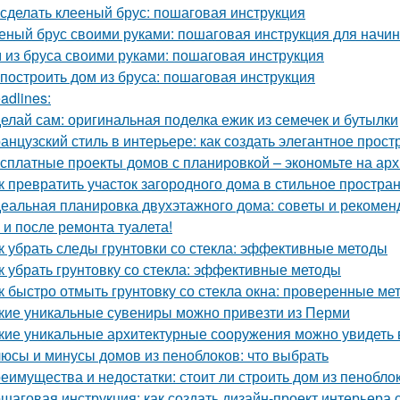
 сделать клееный брус: пошаговая инструкция
еный брус своими руками: пошаговая инструкция для нач
 из бруса своими руками: пошаговая инструкция
 построить дом из бруса: пошаговая инструкция
adlines:
елай сам: оригинальная поделка ежик из семечек и бутылки
анцузский стиль в интерьере: как создать элегантное прост
сплатные проекты домов с планировкой – экономьте на арх
к превратить участок загородного дома в стильное простран
еальная планировка двухэтажного дома: советы и рекомен
 и после ремонта туалета!
к убрать следы грунтовки со стекла: эффективные методы
к убрать грунтовку со стекла: эффективные методы
к быстро отмыть грунтовку со стекла окна: проверенные ме
кие уникальные сувениры можно привезти из Перми
кие уникальные архитектурные сооружения можно увидеть 
юсы и минусы домов из пеноблоков: что выбрать
еимущества и недостатки: стоит ли строить дом из пенобло
шаговая инструкция: как создать дизайн-проект интерьера