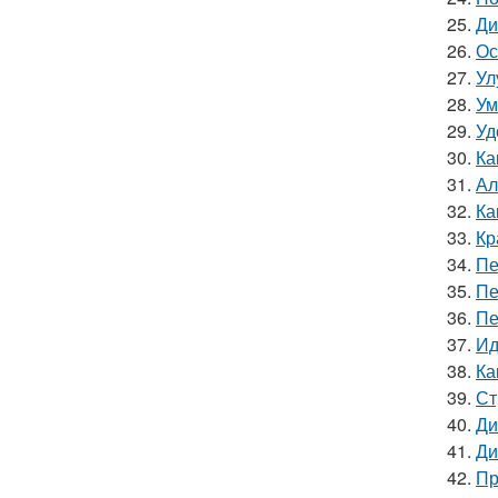
25.
Ди
26.
Ос
27.
Ул
28.
Ум
29.
Уд
30.
Ка
31.
Ал
32.
Ка
33.
Кр
34.
Пе
35.
Пе
36.
Пе
37.
Ид
38.
Ка
39.
Ст
40.
Ди
41.
Ди
42.
Пр