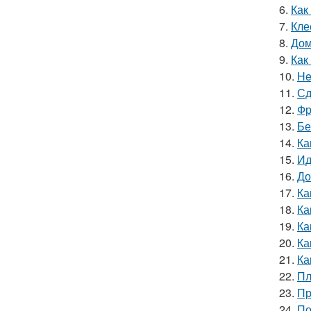
6.
Как
7.
Кле
8.
Дом
9.
Как
10.
He
11.
Сд
12.
Фр
13.
Бе
14.
Ка
15.
Ид
16.
До
17.
Ка
18.
Ка
19.
Ка
20.
Ка
21.
Ка
22.
Пл
23.
Пр
24.
По