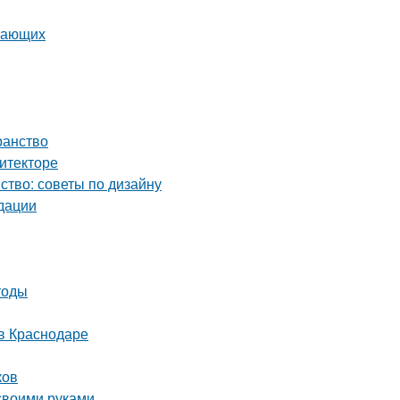
инающих
ранство
итекторе
ство: советы по дизайну
дации
тоды
в Краснодаре
ков
 своими руками