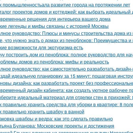
к промышленностьала развитие города на протяжении лет
талог проектов домов и коттеджей: как выбрать идеальный 
временные решения для интерьера вашего дома
кие легенды и мифы связаны с историей Москвы
лное руководство: Плюсы и минусы строительства дома из
е, что нужно знать о домах из пеноблоков: Преимущества и
кие возможности для экотуризма есть
чу построить дом из пеноблока: полное руководство для н
облемы домов из пеноблока: мифы и реальность
лное руководство: как самостоятельно разработать дизайн
здай идеальную планировку за 15 минут: пошаговая инстру
новы дизайна: как разработать проект без профессиональ
временный дизайн кабинета: как создать уютное рабочее п
берите идеальный материал для отделки стен в прихожей:
к правильно хранить средства для уборки в квартире: 8 пол
к правильно хранить швабру в ванной
аковка швабры и ведра: как это сделать правильно
тьяна Буланова: Московские проекты и достижения
ексей Глызин: влияние на современную культуру Новосиби