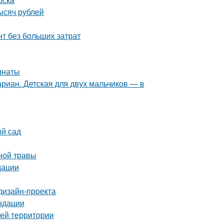
ысяч рублей
т без больших затрат
мнаты
риан. Детская для двух мальчиков — в
ый сад
ной травы
дации
дизайн-проекта
ндации
оей территории