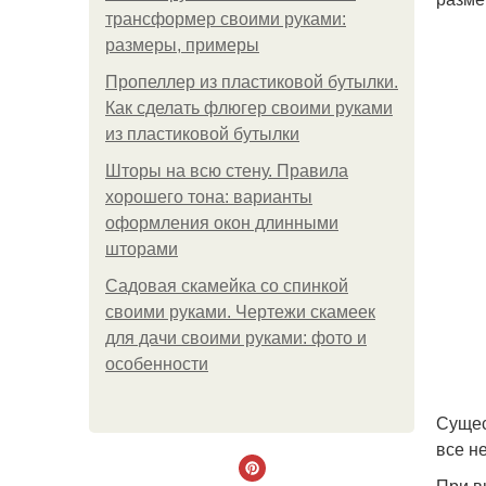
трансформер своими руками:
размеры, примеры
Пропеллер из пластиковой бутылки.
Как сделать флюгер своими руками
из пластиковой бутылки
Шторы на всю стену. Правила
хорошего тона: варианты
оформления окон длинными
шторами
Садовая скамейка со спинкой
своими руками. Чертежи скамеек
для дачи своими руками: фото и
особенности
Сущес
все н
При в