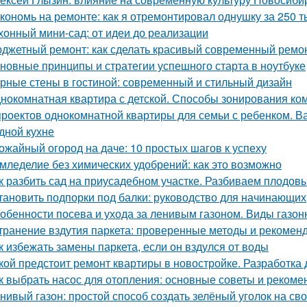
кономь на ремонте: как я отремонтировал однушку за 250 т
хонный мини-сад: от идеи до реализации
джетный ремонт: как сделать красивый современный ремон
новные принципы и стратегии успешного старта в ноутбуке
рные стены в гостиной: современный и стильный дизайн
нокомнатная квартира с детской. Способы зонирования ко
проектов однокомнатной квартиры для семьи с ребенком. Ва
дной кухне
ожайный огород на даче: 10 простых шагов к успеху
мледелие без химических удобрений: как это возможно
к разбить сад на приусадебном участке. Разбиваем плодов
тановить подпорки под балки: руководство для начинающих
обенности посева и ухода за ленивым газоном. Виды газон
транение вздутия паркета: проверенные методы и рекомен
к избежать замены паркета, если он вздулся от воды
кой предстоит ремонт квартиры в новостройке. Разработка 
к выбрать насос для отопления: основные советы и рекоме
нивый газон: простой способ создать зелёный уголок на св