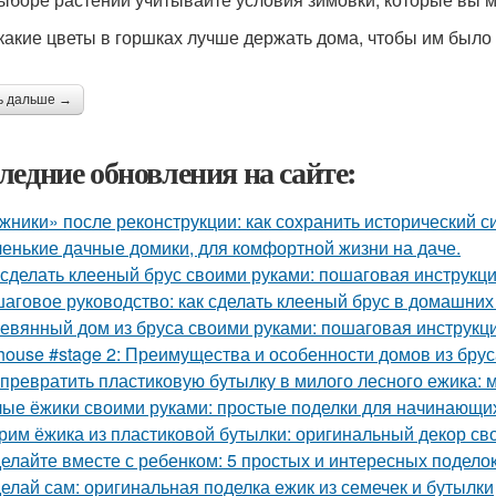
 какие цветы в горшках лучше держать дома, чтобы им был
ь дальше →
ледние обновления на сайте:
жники» после реконструкции: как сохранить исторический с
енькие дачные домики, для комфортной жизни на даче.
 сделать клееный брус своими руками: пошаговая инструкц
аговое руководство: как сделать клееный брус в домашних
евянный дом из бруса своими руками: пошаговая инструкц
house #stage 2: Преимущества и особенности домов из брус
 превратить пластиковую бутылку в милого лесного ежика: м
ые ёжики своими руками: простые поделки для начинающи
рим ёжика из пластиковой бутылки: оригинальный декор св
елайте вместе с ребенком: 5 простых и интересных поделок
елай сам: оригинальная поделка ежик из семечек и бутылки