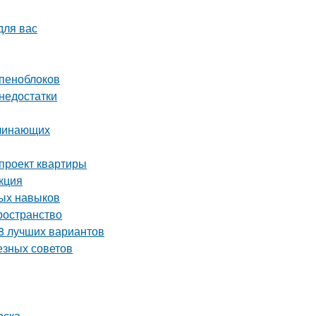
для вас
 пеноблоков
 недостатки
ачинающих
-проект квартиры
кция
ных навыков
ространство
 8 лучших вариантов
езных советов
рска