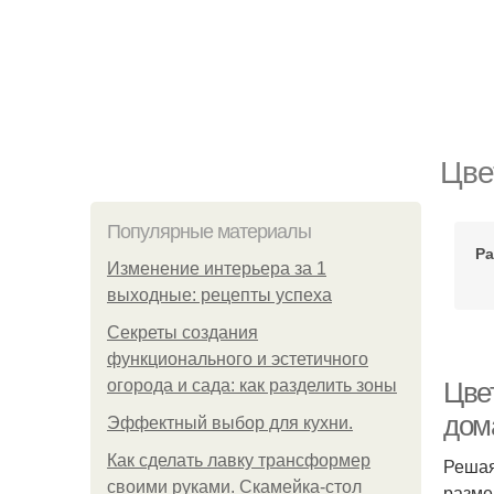
Цве
Популярные материалы
Ра
Изменение интерьера за 1
выходные: рецепты успеха
Секреты создания
функционального и эстетичного
огорода и сада: как разделить зоны
Цве
дом
Эффектный выбор для кухни.
Как сделать лавку трансформер
Решая
своими руками. Скамейка-стол
разме