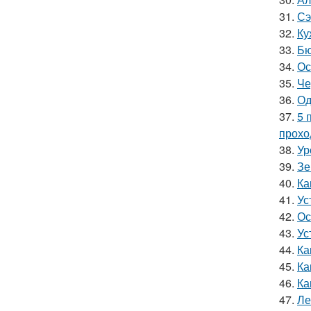
31.
Сэ
32.
Ку
33.
Бю
34.
Ос
35.
Че
36.
Од
37.
5 
прохо
38.
Ур
39.
Зе
40.
Ка
41.
Ус
42.
Ос
43.
Ус
44.
Ка
45.
Ка
46.
Ка
47.
Ле