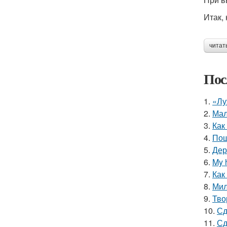
Итак,
читат
Пос
1.
«Лу
2.
Мал
3.
Как
4.
Пош
5.
Дер
6.
My 
7.
Как
8.
Мил
9.
Тво
10.
Сд
11.
Сд