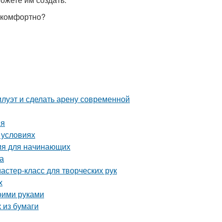
о комфортно?
илуэт и сделать арену современной
ия
 условиях
ия для начинающих
а
астер-класс для творческих рук
х
оими руками
 из бумаги