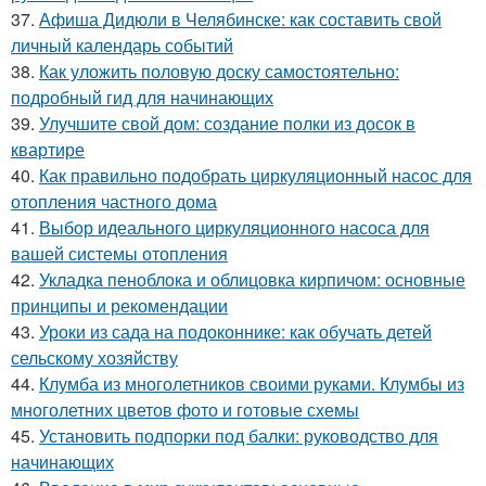
37.
Афиша Дидюли в Челябинске: как составить свой
личный календарь событий
38.
Как уложить половую доску самостоятельно:
подробный гид для начинающих
39.
Улучшите свой дом: создание полки из досок в
квартире
40.
Как правильно подобрать циркуляционный насос для
отопления частного дома
41.
Выбор идеального циркуляционного насоса для
вашей системы отопления
42.
Укладка пеноблока и облицовка кирпичом: основные
принципы и рекомендации
43.
Уроки из сада на подоконнике: как обучать детей
сельскому хозяйству
44.
Клумба из многолетников своими руками. Клумбы из
многолетних цветов фото и готовые схемы
45.
Установить подпорки под балки: руководство для
начинающих