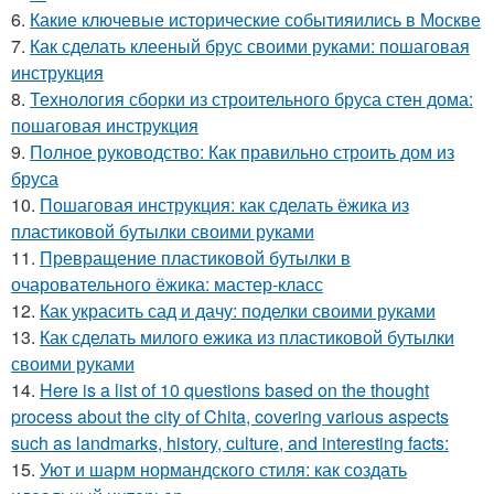
6.
Какие ключевые исторические событияились в Москве
7.
Как сделать клееный брус своими руками: пошаговая
инструкция
8.
Технология сборки из строительного бруса стен дома:
пошаговая инструкция
9.
Полное руководство: Как правильно строить дом из
бруса
10.
Пошаговая инструкция: как сделать ёжика из
пластиковой бутылки своими руками
11.
Превращение пластиковой бутылки в
очаровательного ёжика: мастер-класс
12.
Как украсить сад и дачу: поделки своими руками
13.
Как сделать милого ежика из пластиковой бутылки
своими руками
14.
Here is a list of 10 questions based on the thought
process about the city of Chita, covering various aspects
such as landmarks, history, culture, and interesting facts:
15.
Уют и шарм нормандского стиля: как создать