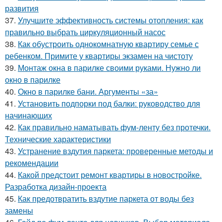
развития
37.
Улучшите эффективность системы отопления: как
правильно выбрать циркуляционный насос
38.
Как обустроить однокомнатную квартиру семье с
ребенком. Примите у квартиры экзамен на чистоту
39.
Монтаж окна в парилке своими руками. Нужно ли
окно в парилке
40.
Окно в парилке бани. Аргументы «за»
41.
Установить подпорки под балки: руководство для
начинающих
42.
Как правильно наматывать фум-ленту без протечки.
Технические характеристики
43.
Устранение вздутия паркета: проверенные методы и
рекомендации
44.
Какой предстоит ремонт квартиры в новостройке.
Разработка дизайн-проекта
45.
Как предотвратить вздутие паркета от воды без
замены