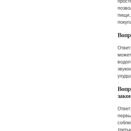
прост
позво
пищи,
покуп
Вопр
Ответ
может
водоп
звуко
ухудш
Вопр
зако
Ответ
первы
соблю
треть