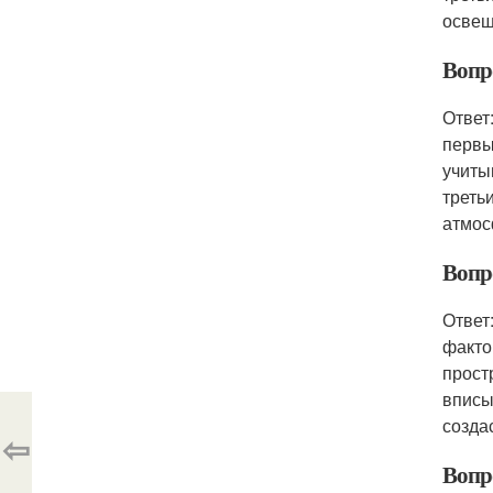
освещ
Вопр
Ответ
первы
учиты
треть
атмос
Вопр
Ответ
факто
прост
вписы
созда
⇦
Вопро