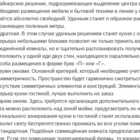
айнерское решение, подразумевающее выделение центра с
бходимо размещение мебели и бытовой техники в линию у од
аётся абсолютно свободной. Удачным станет п-образное р
раняющее полезные метры.
дратная. В этом случае удачным решением станет кухня с 
ерьера небольшими блоками позволит не только принять в
единённой комнаты, но и тщательно распланировать получ
положить у одной иди двух стен, находящихся параллельно
соба размещения в форме букв «П» или «Г».
вумя окнами. Основной критерий, который необходимо уч
имметричность. Пространство будет гармонично смотретьс
сутствие симметричных элементов и конструкций. Элемен
ерьер кухни гостиной, лучше выполнить на заказ.
дним окном. Здесь требуется организация дополнительного
та можно расположить над зоной мойки, предусмотреть их 
гинального зонирования кухни и гостиной станет использов
волит свету беспрепятственно проникать во все уголки по
тандартная. Подобная совмещённая комната предполагает
ов. Если это помещение трапециевидной формы, то вариа