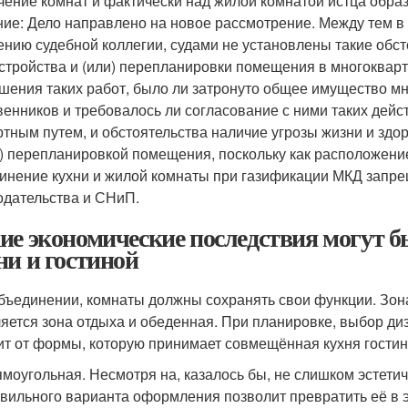
чение комнат и фактически над жилой комнатой истца образ
ие: Дело направлено на новое рассмотрение. Между тем в
ению судебной коллегии, судами не установлены такие обсто
стройства и (или) перепланировки помещения в многоква
шения таких работ, было ли затронуто общее имущество м
венников и требовалось ли согласование с ними таких дейст
ртным путем, и обстоятельства наличие угрозы жизни и здо
и) перепланировкой помещения, поскольку как расположени
инение кухни и жилой комнаты при газификации МКД зап
одательства и СНиП.
ие экономические последствия могут 
ни и гостиной
бъединении, комнаты должны сохранять свои функции. Зона 
яется зона отдыха и обеденная. При планировке, выбор ди
ит от формы, которую принимает совмещённая кухня гостин
моугольная. Несмотря на, казалось бы, не слишком эстети
вильного варианта оформления позволит превратить её в 