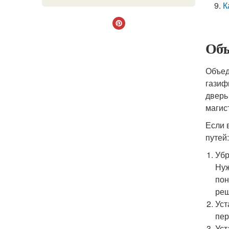
К
Объ
Объед
газиф
дверь
магис
Если 
путей:
Убр
Нуж
пон
реш
Уст
пер
Уст