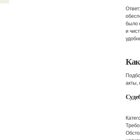
Ответ
обесп
было 
и чис
удобн
Как
Подбо
акты,
Суде
Катег
Требо
Обсто