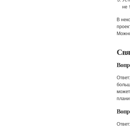
не 
В нек
проек
Можно
Свя
Вопро
Ответ
больш
может
плани
Вопр
Ответ