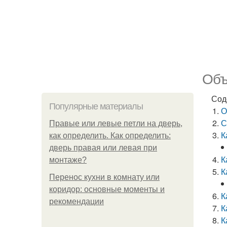
Объ
Сод
Популярные материалы
О
С
Правые или левые петли на дверь,
К
как определить. Как определить:
дверь правая или левая при
К
монтаже?
К
Перенос кухни в комнату или
коридор: основные моменты и
К
рекомендации
К
К