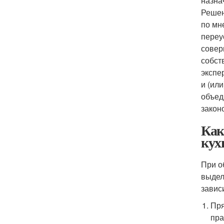
назна
Решен
по мн
переу
совер
собст
экспе
и (ил
объед
закон
Как
кух
При о
выдел
завис
Пря
пра