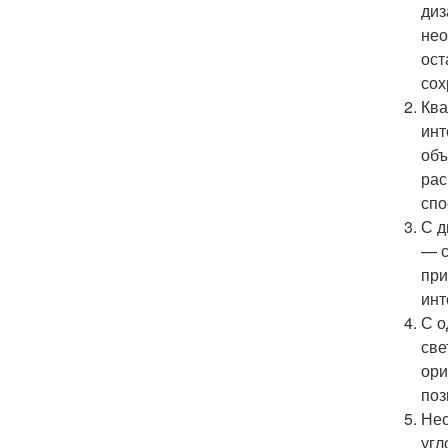
диз
нео
ост
сох
Ква
инт
объ
рас
спо
С д
— с
при
инт
С о
све
ори
поз
Нес
угл