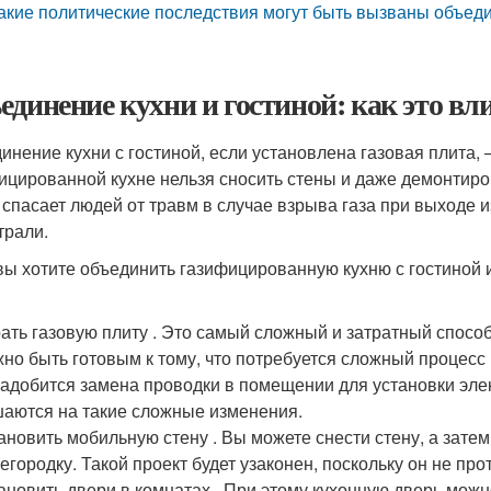
акие политические последствия могут быть вызваны объеди
единение кухни и гостиной: как это вли
инение кухни с гостиной, если установлена газовая плита
ицированной кухне нельзя сносить стены и даже демонтиров
 спасает людей от травм в случае взрыва газа при выходе и
трали.
вы хотите объединить газифицированную кухню с гостиной и
ать газовую плиту . Это самый сложный и затратный способ
но быть готовым к тому, что потребуется сложный процесс
адобится замена проводки в помещении для установки эле
аются на такие сложные изменения.
ановить мобильную стену . Вы можете снести стену, а зате
егородку. Такой проект будет узаконен, поскольку он не пр
ановить двери в комнатах . При этому кухонную дверь можн