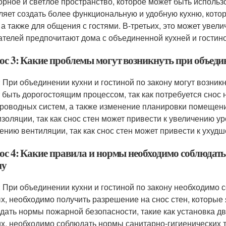
орное и светлое пространство, которое может быть использ
ляет создать более функциональную и удобную кухню, кото
 а также для общения с гостями. В-третьих, это может увели
ателей предпочитают дома с объединенной кухней и гостино
ос 3: Какие проблемы могут возникнуть при объедин
: При объединении кухни и гостиной по закону могут возни
 быть дорогостоящим процессом, так как потребуется снос 
роводных систем, а также изменение планировки помещения
изоляции, так как снос стен может привести к увеличению ур
ению вентиляции, так как снос стен может привести к ухуд
ос 4: Какие правила и нормы необходимо соблюдать
ну
: При объединении кухни и гостиной по закону необходимо
х, необходимо получить разрешение на снос стен, которые
дать нормы пожарной безопасности, такие как установка д
их, необходимо соблюдать нормы санитарно-гигиенических т