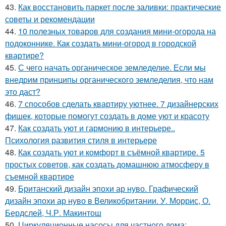
43.
Как восстановить паркет после заливки: практические
советы и рекомендации
44.
10 полезных товаров для создания мини-огорода на
подоконнике. Как создать мини-огород в городской
квартире?
45.
С чего начать органическое земледелие. Если мы
внедрим принципы органического земледелия, что нам
это даст?
46.
7 способов сделать квартиру уютнее. 7 дизайнерских
фишек, которые помогут создать в доме уют и красоту
47.
Как создать уют и гармонию в интерьере..
Психология развития стиля в интерьере
48.
Как создать уют и комфорт в съёмной квартире. 5
простых советов, как создать домашнюю атмосферу в
съемной квартире
49.
Британский дизайн эпохи ар нуво. Графический
дизайн эпохи ар нуво в Великобритании. У. Моррис, О.
Бердслей, Ч.Р. Макинтош
50.
Циркуляционные насосы для частного дома: