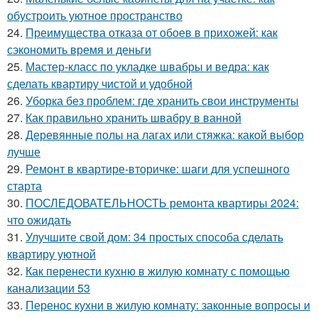
обустроить уютное пространство
24.
Преимущества отказа от обоев в прихожей: как
сэкономить время и деньги
25.
Мастер-класс по укладке швабры и ведра: как
сделать квартиру чистой и удобной
26.
Уборка без проблем: где хранить свои инструменты
27.
Как правильно хранить швабру в ванной
28.
Деревянные полы на лагах или стяжка: какой выбор
лучше
29.
Ремонт в квартире-вторичке: шаги для успешного
старта
30.
ПОСЛЕДОВАТЕЛЬНОСТЬ ремонта квартиры 2024:
что ожидать
31.
Улучшите свой дом: 34 простых способа сделать
квартиру уютной
32.
Как перенести кухню в жилую комнату с помощью
канализации 53
33.
Перенос кухни в жилую комнату: законные вопросы и