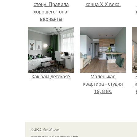
стену. Правила
конца XIX века.
хорошего тона:
варианты
оформления окон
длинными шторами
Как вам детская?
Маленькая
квартира - студия
и
19, 8 кв.
© 2026 Милый дом
Море полезных идей для квартиры и дома