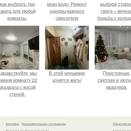
как выбрать три
кран воду. Ремонт
выборе сторо
цвета для любой
однорычажного
света = вечна
комнаты.
смесителя
борьба с холо
или светом.
Здравствуйте, мы
В этой хрущевке
Просторная,
меем комнату 22
хочется жить!
светлая и уютн
квадрата с косой
квартира.
стеной.
Контакты
Пользовательское соглашение
Обратная св
Политика конфидециальности
Копирование раз