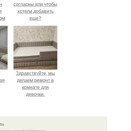
н
согласны или чтобы
я
хотели добавить
дом
еще?
Здравствуйте, мы
ая
делаем ремонт в
комнате для
девочки.
язь
решено при указании обратной гиперссылки.