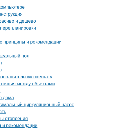
 компьютере
инструкция
расиво и дешево
з перепланировки
ные принципы и рекомендации
идеальный пол
т
р
дополнительную комнату
сстояния между объектами
я
о дома
птимальный циркуляционный насос
ать
мы отопления
ы и рекомендации