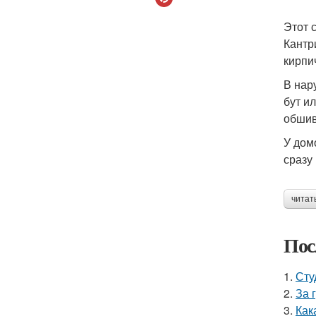
Этот 
Кантр
кирпи
В нар
бут и
обшив
У дом
сразу
читат
Пос
1.
Сту
2.
За 
3.
Как