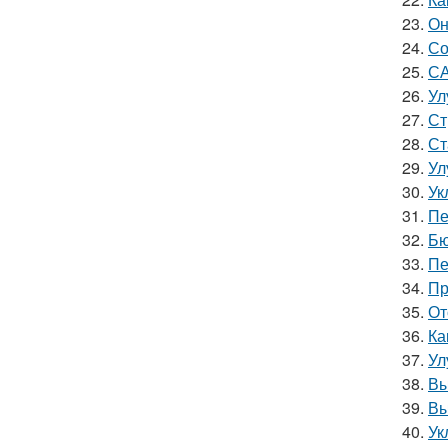
23.
Он
24.
Со
25.
СА
26.
Ул
27.
Ст
28.
Ст
29.
Ул
30.
Ук
31.
Пе
32.
Бю
33.
Пе
34.
Пр
35.
От
36.
Ка
37.
Ул
38.
Вы
39.
Вы
40.
Ук