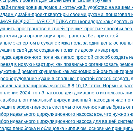
лайн планировщик домов и коттеджей: удобство на вашем
здаем дизайн-проект квартиры своими руками: пошаговая 
МАЯ БЮДЖЕТНАЯ ОТДЕЛКА стен коридора: как сделать к
учшить пространство в своей трешке: простые способы бе
ратегии для организации пространства без прихожей
аньте экспертом в сухая стяжка пола за один день: основ
учшите свой дом: создание полки из досок в квартире
ладка деревянного пола на лагах: простой способ создать 
реезд в новую квартиру: как правильно организовать ремон
джетный ремонт хрущевки: как экономно обновить интерье
реоборудование кухни в спальню: простой способ создать 
авильная планировка участка 6,8,10,12 соток. Нормы и ра
опление 2024: топ-3 насосов для домашнего использовани
к выбрать оптимальный циркуляционный насос для частног
учшите эффективность системы отопления: как выбрать о
бор идеального циркуляционного насоса: все, что нужно зн
бор идеального циркуляционного насоса для вашей систе
ладка пеноблока и облицовка кирпичом: основные принцип