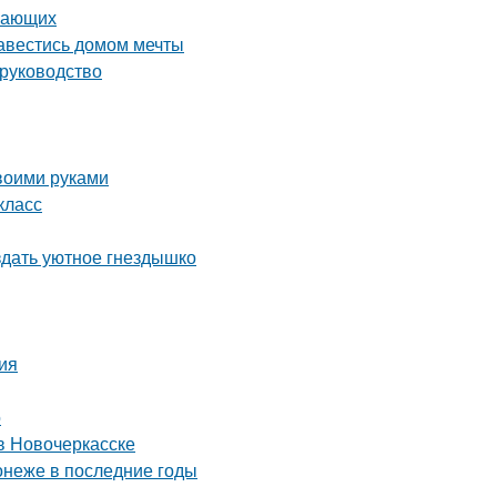
инающих
завестись домом мечты
 руководство
воими руками
класс
здать уютное гнездышко
ция
о
в Новочеркасске
онеже в последние годы