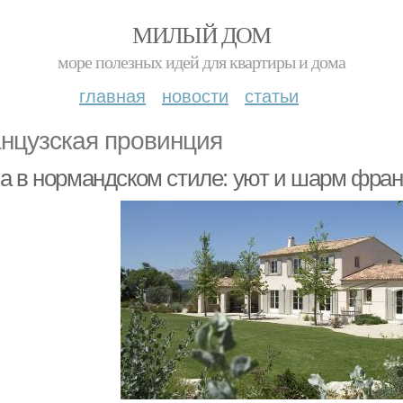
МИЛЫЙ ДОМ
море полезных идей для квартиры и дома
главная
новости
статьи
нцузская провинция
а в нормандском стиле: уют и шарм фра