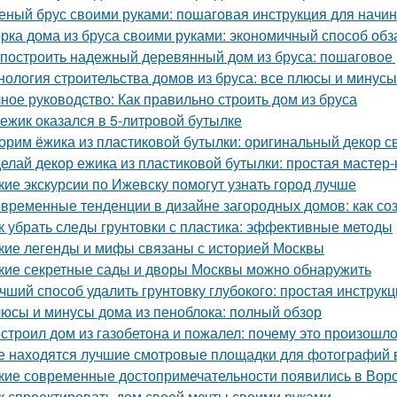
еный брус своими руками: пошаговая инструкция для нач
рка дома из бруса своими руками: экономичный способ об
 построить надежный деревянный дом из бруса: пошаговое
нология строительства домов из бруса: все плюсы и минусы
ное руководство: Как правильно строить дом из бруса
 ежик оказался в 5-литровой бутылке
орим ёжика из пластиковой бутылки: оригинальный декор с
елай декор ежика из пластиковой бутылки: простая мастер-
кие экскурсии по Ижевску помогут узнать город лучше
временные тенденции в дизайне загородных домов: как со
к убрать следы грунтовки с пластика: эффективные методы
кие легенды и мифы связаны с историей Москвы
кие секретные сады и дворы Москвы можно обнаружить
чший способ удалить грунтовку глубокого: простая инструк
юсы и минусы дома из пеноблока: полный обзор
строил дом из газобетона и пожалел: почему это произошл
е находятся лучшие смотровые площадки для фотографий 
кие современные достопримечательности появились в Вор
к спроектировать дом своей мечты своими руками