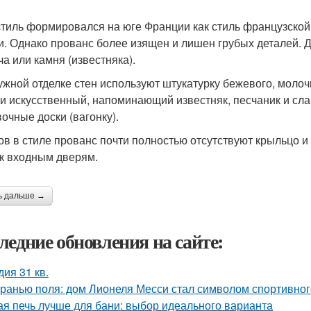
стиль формировался на юге Франции как стиль французской
и. Однако прованс более изящен и лишен грубых деталей. Д
ча или камня (известняка).
ужной отделке стен используют штукатурку бежевого, молочн
ли искусственный, напоминающий известняк, песчаник и сла
очные доски (вагонку).
ов в стиле прованс почти полностью отсутствуют крыльцо и
 к входным дверям.
ь дальше →
ледние обновления на сайте:
дия 31 кв.
гранью поля: дом Лионеля Месси стал символом спортивног
ая печь лучше для бани: выбор идеального варианта