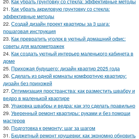
20.
Как убрать грунтовку со стекла: эффективные методы
21.
Как убрать акриловую грунтовку со стекла:
эффективные методы
22.
Создай дизайн проект квартиры за 3 шага:
пошаговая инструкция
23.
Как превратить уголок в уютный домашний офис:
советы для малометражек
24.
Как создать уютный интерьер маленького кабинета в
доме
25.
Прихожая будущего: дизайн квартир 2025 года
26.
Сделать из одной комнаты комфортную квартиру:
дизайн без прихожей
27.
Оптимизация пространства: как разместить швабру и
ведро в маленькой квартире
28.
Упаковка швабры и ведра: как это сделать правильно
29.
Уверенный ремонт квартиры: руками и без помощи
мастеров
30.
Подготовка к ремонту: шаг за шагом
31.
Бюджетный ремонт хрущевки: как экономно обновить