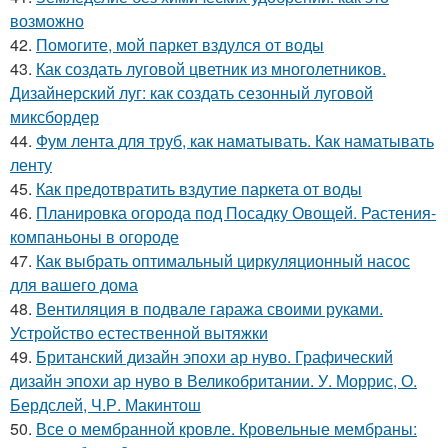
возможно
42.
Помогите, мой паркет вздулся от воды
43.
Как создать луговой цветник из многолетников.
Дизайнерский луг: как создать сезонный луговой
миксбордер
44.
Фум лента для труб, как наматывать. Как наматывать
ленту
45.
Как предотвратить вздутие паркета от воды
46.
Планировка огорода под Посадку Овощей. Растения-
компаньоны в огороде
47.
Как выбрать оптимальный циркуляционный насос
для вашего дома
48.
Вентиляция в подвале гаража своими руками.
Устройство естественной вытяжки
49.
Британский дизайн эпохи ар нуво. Графический
дизайн эпохи ар нуво в Великобритании. У. Моррис, О.
Бердслей, Ч.Р. Макинтош
50.
Все о мембранной кровле. Кровельные мембраны: