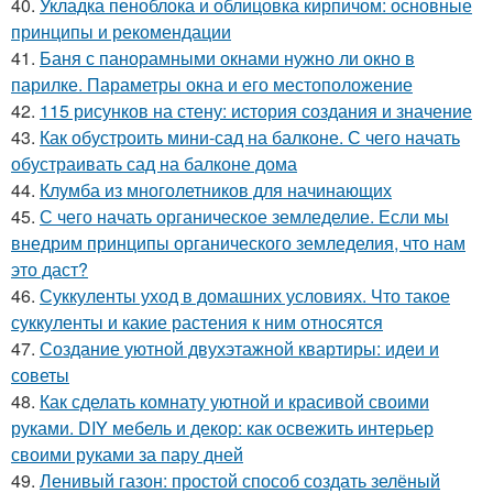
40.
Укладка пеноблока и облицовка кирпичом: основные
принципы и рекомендации
41.
Баня с панорамными окнами нужно ли окно в
парилке. Параметры окна и его местоположение
42.
115 рисунков на стену: история создания и значение
43.
Как обустроить мини-сад на балконе. С чего начать
обустраивать сад на балконе дома
44.
Клумба из многолетников для начинающих
45.
С чего начать органическое земледелие. Если мы
внедрим принципы органического земледелия, что нам
это даст?
46.
Суккуленты уход в домашних условиях. Что такое
суккуленты и какие растения к ним относятся
47.
Создание уютной двухэтажной квартиры: идеи и
советы
48.
Как сделать комнату уютной и красивой своими
руками. DIY мебель и декор: как освежить интерьер
своими руками за пару дней
49.
Ленивый газон: простой способ создать зелёный