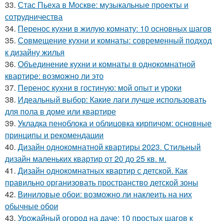
33.
Стас Пьеха в Москве: музыкальные проекты и
сотрудничества
34.
Перенос кухни в жилую комнату: 10 основных шагов
35.
Совмещение кухни и комнаты: современный подход
к дизайну жилья
36.
Объединение кухни и комнаты в однокомнатной
квартире: возможно ли это
37.
Перенос кухни в гостиную: мой опыт и уроки
38.
Идеальный выбор: Какие лаги лучше использовать
для пола в доме или квартире
39.
Укладка пеноблока и облицовка кирпичом: основные
принципы и рекомендации
40.
Дизайн однокомнатной квартиры 2023. Стильный
дизайн маленьких квартир от 20 до 25 кв. м.
41.
Дизайн однокомнатных квартир с детской. Как
правильно организовать пространство детской зоны
42.
Виниловые обои: возможно ли наклеить на них
обычные обои
43.
Урожайный огород на даче: 10 простых шагов к