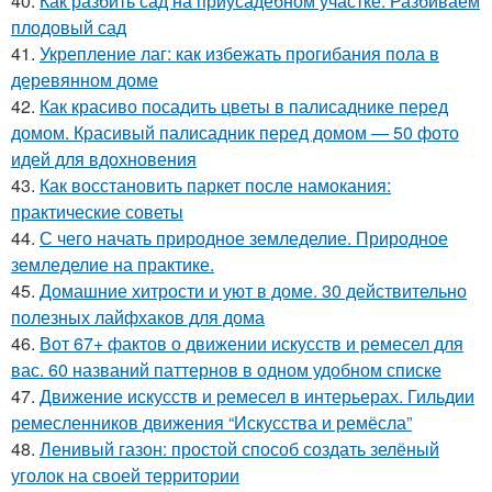
40.
Как разбить сад на приусадебном участке. Разбиваем
плодовый сад
41.
Укрепление лаг: как избежать прогибания пола в
деревянном доме
42.
Как красиво посадить цветы в палисаднике перед
домом. Красивый палисадник перед домом — 50 фото
идей для вдохновения
43.
Как восстановить паркет после намокания:
практические советы
44.
С чего начать природное земледелие. Природное
земледелие на практике.
45.
Домашние хитрости и уют в доме. 30 действительно
полезных лайфхаков для дома
46.
Вот 67+ фактов о движении искусств и ремесел для
вас. 60 названий паттернов в одном удобном списке
47.
Движение искусств и ремесел в интерьерах. Гильдии
ремесленников движения “Искусства и ремёсла”
48.
Ленивый газон: простой способ создать зелёный
уголок на своей территории