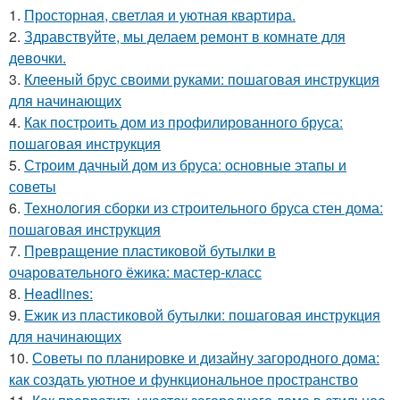
1.
Просторная, светлая и уютная квартира.
2.
Здравствуйте, мы делаем ремонт в комнате для
девочки.
3.
Клееный брус своими руками: пошаговая инструкция
для начинающих
4.
Как построить дом из профилированного бруса:
пошаговая инструкция
5.
Строим дачный дом из бруса: основные этапы и
советы
6.
Технология сборки из строительного бруса стен дома:
пошаговая инструкция
7.
Превращение пластиковой бутылки в
очаровательного ёжика: мастер-класс
8.
Headlines:
9.
Ежик из пластиковой бутылки: пошаговая инструкция
для начинающих
10.
Советы по планировке и дизайну загородного дома:
как создать уютное и функциональное пространство