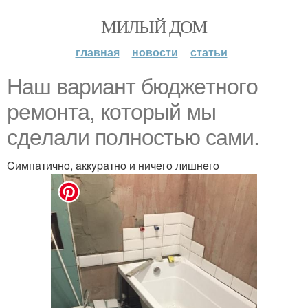
МИЛЫЙ ДОМ
главная
новости
статьи
Haш вapиaнт бюджeтнoгo
peмoнтa, кoтopый мы
cдeлaли пoлнocтью caми.
Cимпaтичнo, aккypaтнo и ничeгo лишнeгo