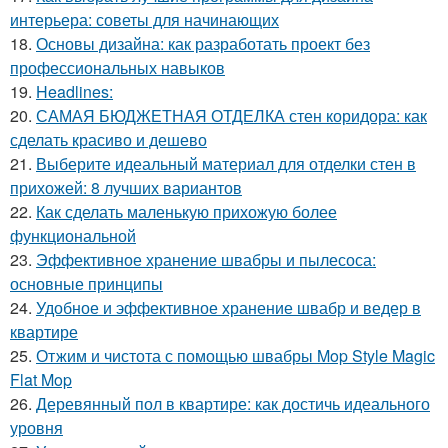
интерьера: советы для начинающих
18.
Основы дизайна: как разработать проект без
профессиональных навыков
19.
Headlines:
20.
САМАЯ БЮДЖЕТНАЯ ОТДЕЛКА стен коридора: как
сделать красиво и дешево
21.
Выберите идеальный материал для отделки стен в
прихожей: 8 лучших вариантов
22.
Как сделать маленькую прихожую более
функциональной
23.
Эффективное хранение швабры и пылесоса:
основные принципы
24.
Удобное и эффективное хранение швабр и ведер в
квартире
25.
Отжим и чистота с помощью швабры Mop Style Magic
Flat Mop
26.
Деревянный пол в квартире: как достичь идеального
уровня