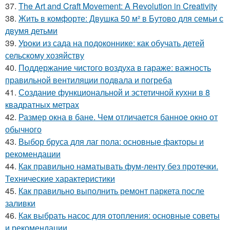
37.
The Art and Craft Movement: A Revolution in Creativity
38.
Жить в комфорте: Двушка 50 м² в Бутово для семьи с
двумя детьми
39.
Уроки из сада на подоконнике: как обучать детей
сельскому хозяйству
40.
Поддержание чистого воздуха в гараже: важность
правильной вентиляции подвала и погреба
41.
Создание функциональной и эстетичной кухни в 8
квадратных метрах
42.
Размер окна в бане. Чем отличается банное окно от
обычного
43.
Выбор бруса для лаг пола: основные факторы и
рекомендации
44.
Как правильно наматывать фум-ленту без протечки.
Технические характеристики
45.
Как правильно выполнить ремонт паркета после
заливки
46.
Как выбрать насос для отопления: основные советы
и рекомендации