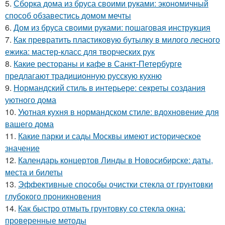
5.
Сборка дома из бруса своими руками: экономичный
способ обзавестись домом мечты
6.
Дом из бруса своими руками: пошаговая инструкция
7.
Как превратить пластиковую бутылку в милого лесного
ежика: мастер-класс для творческих рук
8.
Какие рестораны и кафе в Санкт-Петербурге
предлагают традиционную русскую кухню
9.
Нормандский стиль в интерьере: секреты создания
уютного дома
10.
Уютная кухня в нормандском стиле: вдохновение для
вашего дома
11.
Какие парки и сады Москвы имеют историческое
значение
12.
Календарь концертов Линды в Новосибирске: даты,
места и билеты
13.
Эффективные способы очистки стекла от грунтовки
глубокого проникновения
14.
Как быстро отмыть грунтовку со стекла окна:
проверенные методы