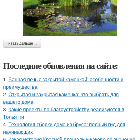
читать дальше →
Последние обновления на сайте:
1.
Банная печь с закрытой каменкой: особенности и
преимущества
2.
Открытая и закрытая каменка: что выбрать для
вашего дома
3.
Какие проекты по благоустройству реализуются в
Тольятти
4.
Технология сборки дома из бруса: полный гид для
начинающих
5.
Какая история Красной площади и каково её значение