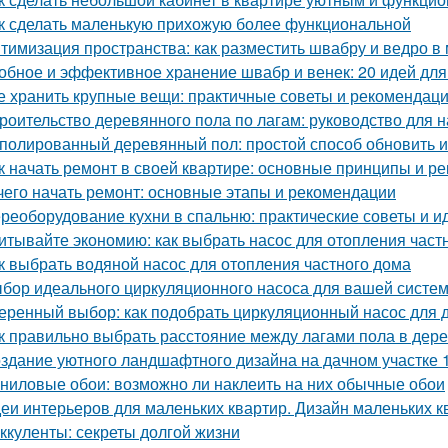
к сделать маленькую прихожую более функциональной
тимизация пространства: как разместить швабру и ведро в
обное и эффективное хранение швабр и венек: 20 идей для
е хранить крупные вещи: практичные советы и рекомендац
роительство деревянного пола по лагам: руководство для
полированный деревянный пол: простой способ обновить 
к начать ремонт в своей квартире: основные принципы и р
чего начать ремонт: основные этапы и рекомендации
реоборудование кухни в спальню: практические советы и и
итывайте экономию: как выбрать насос для отопления част
к выбрать водяной насос для отопления частного дома
бор идеального циркуляционного насоса для вашей систе
еренный выбор: как подобрать циркуляционный насос для 
к правильно выбрать расстояние между лагами пола в дер
здание уютного ландшафтного дизайна на дачном участке 1
ниловые обои: возможно ли наклеить на них обычные обои
еи интерьеров для маленьких квартир. Дизайн маленьких кв
ккуленты: секреты долгой жизни