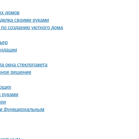
ых домов
оделка своими руками
ы по созданию уютного дома
рьер
ендации
ла окна стеклопакета
ивное решение
ающих
и руками
деи
м и функциональным
ональным