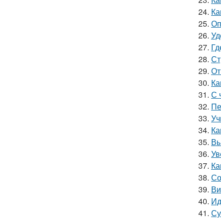
24.
Ка
25.
Оп
26.
Уд
27.
Гд
28.
Ст
29.
От
30.
Ка
31.
С 
32.
Пе
33.
Уч
34.
Ка
35.
Вы
36.
Ув
37.
Ка
38.
Со
39.
Ви
40.
Ид
41.
Су