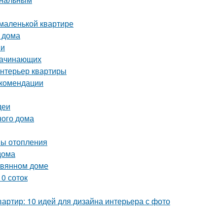
 маленькой квартире
 дома
ии
 начинающих
интерьер квартиры
екомендации
деи
ного дома
мы отопления
дома
евянном доме
0 соток
артир: 10 идей для дизайна интерьера с фото