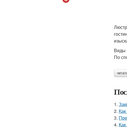
Люстр
гости
изыск
Виды
По сп
читат
Пос
1.
Зак
2.
Как
3.
Пре
4.
Как