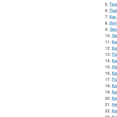
5.
Тех
6.
Пре
7.
Как
8.
Инт
9.
Эко
10.
Ую
11.
Ка
12.
Ка
13.
По
14.
Ка
15.
Не
16.
Ка
17.
По
18.
Ка
19.
Ка
20.
Ка
21.
Не
22.
Ка
23.
Ка