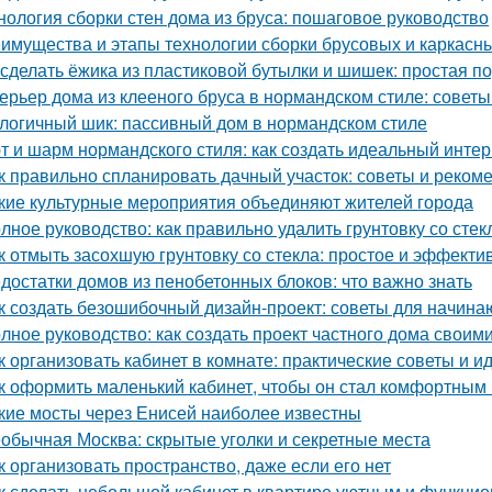
нология сборки стен дома из бруса: пошаговое руководство
имущества и этапы технологии сборки брусовых и каркасн
 сделать ёжика из пластиковой бутылки и шишек: простая п
ерьер дома из клееного бруса в нормандском стиле: совет
логичный шик: пассивный дом в нормандском стиле
т и шарм нормандского стиля: как создать идеальный инте
к правильно спланировать дачный участок: советы и реком
кие культурные мероприятия объединяют жителей города
лное руководство: как правильно удалить грунтовку со стек
к отмыть засохшую грунтовку со стекла: простое и эффект
достатки домов из пенобетонных блоков: что важно знать
к создать безошибочный дизайн-проект: советы для начин
лное руководство: как создать проект частного дома своим
к организовать кабинет в комнате: практические советы и и
к оформить маленький кабинет, чтобы он стал комфортны
кие мосты через Енисей наиболее известны
обычная Москва: скрытые уголки и секретные места
к организовать пространство, даже если его нет
к сделать небольшой кабинет в квартире уютным и функци