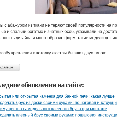
ы с абажуром из ткани не теряют своей популярности на пр
ные и спальни богатых и знатных особ, указывали на достат
анность дизайна и многообразие форм, такие модели до си
особу крепления к потолку люстры бывают двух типов:
ь дальше →
ледние обновления на сайте:
рытая или открытая каменка для банной печи: какая лучше
 сделать брус из доски своими руками: пошаговая инструкц
имущества самодельного клееного бруса при монтаже
 сделать клееный брус своими руками: пошаговая инструкц