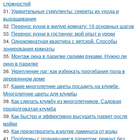
сложностей
31.
Удивительные суккуленты: секреты их ухода и
выращивания
32.
Перенос кухни в жилую комнату: 10 основных шагов
33.
Перенос кухни в гостиную: мой опыт и уроки
34.
Однокомнатная квартира с детской. Способы
зонирования комнаты
35.
Монтаж окна в парилке своими руками. Нужно ли
окно в парилке
36.
Укрепление лаг: как избежать прогибания пола в
деревянном доме
37.
Какие многолетние цветы посадить на клумбе.
Многолетние цветы для клумбы
38.
Как сделать клумбу из многолетников. Садовая
продолговатая клумба
39.
Как быстро и эффективно высушить паркет после
мойки
40.
Как предотвратить вздутие ламината от воды
41.
Проблемы с поднявшимся паркетом: ремонт без