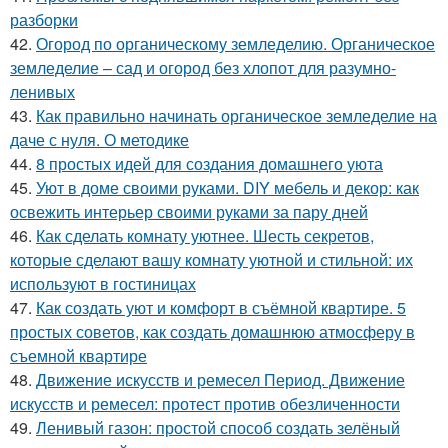
разборки
42.
Огород по органическому земледелию. Органическое
земледелие – сад и огород без хлопот для разумно-
ленивых
43.
Как правильно начинать органическое земледелие на
даче с нуля. О методике
44.
8 простых идей для создания домашнего уюта
45.
Уют в доме своими руками. DIY мебель и декор: как
освежить интерьер своими руками за пару дней
46.
Как сделать комнату уютнее. Шесть секретов,
которые сделают вашу комнату уютной и стильной: их
используют в гостиницах
47.
Как создать уют и комфорт в съёмной квартире. 5
простых советов, как создать домашнюю атмосферу в
съемной квартире
48.
Движение искусств и ремесел Период. Движение
искусств и ремесел: протест против обезличенности
49.
Ленивый газон: простой способ создать зелёный