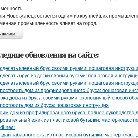
менность
ня Новокузнецк остается одним из крупнейших промышленн
менная промышленность влияет на город.
ь дальше →
ледние обновления на сайте:
 сделать клееный брус своими руками: пошаговая инструкц
 сделать брус из доски своими руками: пошаговая инструкц
 сделать клееный брус своими руками: пошаговая инструкц
 построить дом из профилированного бруса: пошаговая инс
рка дома из бруса своими руками: экономичный способ об
 построить дом из бруса: пошаговая инструкция
оим дом из профилированного бруса: полное руководство
ровательный ежик из пластиковой бутылки: мастер-класс п
dlines:
здай забавного ежа из пластиковой бутылки: мастер-класс 