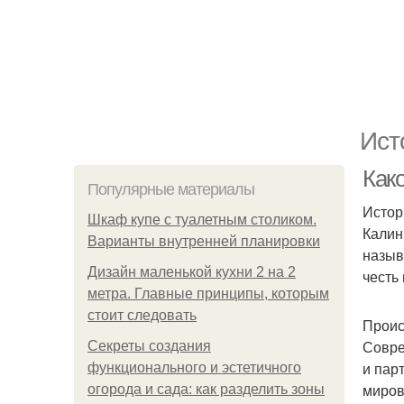
Ист
Как
Популярные материалы
Истор
Шкаф купе с туалетным столиком.
Калин
Варианты внутренней планировки
назыв
Дизайн маленькой кухни 2 на 2
честь
метра. Главные принципы, которым
стоит следовать
Проис
Совре
Секреты создания
и пар
функционального и эстетичного
миров
огорода и сада: как разделить зоны