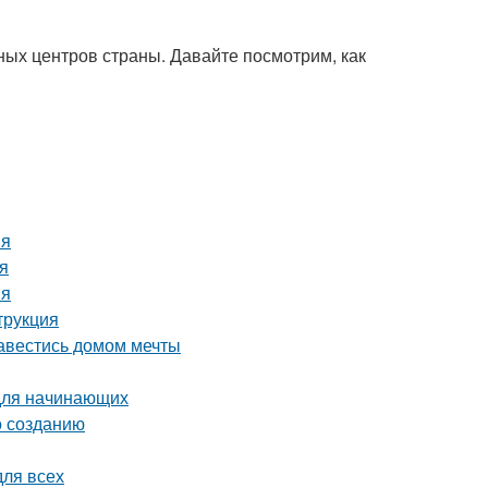
ых центров страны. Давайте посмотрим, как
ия
ия
ия
трукция
завестись домом мечты
 для начинающих
о созданию
для всех