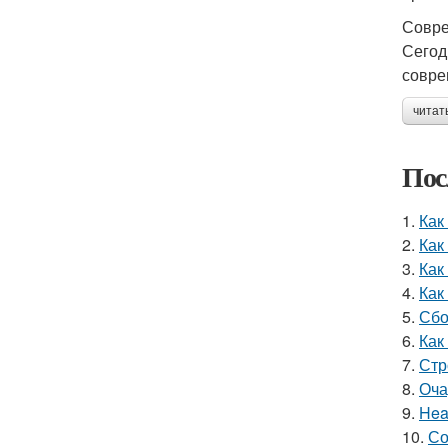
Совре
Сегод
совре
читат
Пос
1.
Как
2.
Как
3.
Как
4.
Как
5.
Сбо
6.
Как
7.
Стр
8.
Оча
9.
Hea
10.
Со