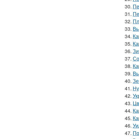
30.
Пе
31.
Пе
32.
Пл
33.
Вы
34.
Ка
35.
Ка
36.
Зи
37.
Со
38.
Ка
39.
Вы
40.
Зе
41.
Ну
42.
Ук
43.
Цв
44.
Ка
45.
Ка
46.
Уи
47.
По