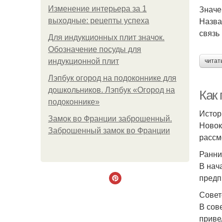
Значе
Изменение интерьера за 1
Назва
выходные: рецепты успеха
связь
Для индукционных плит значок.
Обозначение посуды для
индукционной плит
читат
Лэпбук огород на подоконнике для
дошкольников. Лэпбук «Огород на
Как
подоконнике»
Истор
Замок во Франции заброшенный.
Новок
Заброшенный замок во Франции
рассм
Ранни
В нач
предп
Совет
В сов
приве