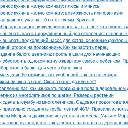
ренос кухни в жилую комнату: плюсы и минусы
ренос кухни в жилую комнату: возможность или фантазия
ан дачного участка 10 соток схемы. Круглый
бор идеального циркуляционного насоса: все, что нужно зн
к выбрать насос циркуляционный для отопления: основные
к выбрать подходящий насос для котла: основные факторы
мний огород на подоконнике. Как вырастить перец
здание белого цветника: простые шаги для начинающих
к обустроить однокомнатную квартиру семье с ребенком. Пр
бор окон в баню. Для чего в бане окна
мледелие без химических удобрений: как это возможно
жны ли окна в бане. Окна в бане: да или нет?
репление лаг: как избежать прогибания пола в деревянном
етник из многолетников по шагам. Размеры растений
к сделать клумбу из многолетников. Садовая продолговата
к правильно соединять трубы лентой ФУМ. Правила испол
льям Моррис и движение искусства и ремесла. Уильям Мор
шаговое руководство: как укрепить лаги пола в деревянно