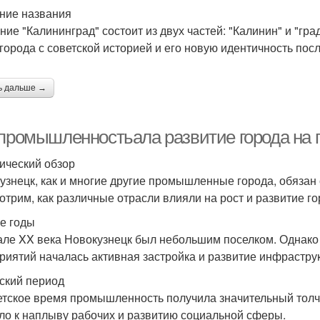
ние названия
ние "Калининград" состоит из двух частей: "Калинин" и "град
 города с советской историей и его новую идентичность пос
ь дальше →
 промышленностьала развитие города на 
ический обзор
узнецк, как и многие другие промышленные города, обяза
отрим, как различные отрасли влияли на рост и развитие го
е годы
але XX века Новокузнецк был небольшим поселком. Однак
риятий началась активная застройка и развитие инфрастру
ский период
етское время промышленность получила значительный толч
ло к наплыву рабочих и развитию социальной сферы.