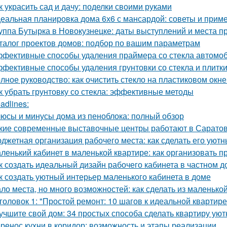
к украсить сад и дачу: поделки своими руками
еальная планировка дома 6х6 с мансардой: советы и прим
уппа Бутырка в Новокузнецке: даты выступлений и места 
талог проектов домов: подбор по вашим параметрам
фективные способы удаления праймера со стекла автомо
фективные способы удаления грунтовки со стекла и плитк
лное руководство: как очистить стекло на пластиковом окне
к убрать грунтовку со стекла: эффективные методы
adlines:
юсы и минусы дома из пеноблока: полный обзор
кие современные выставочные центры работают в Сарато
джетная организация рабочего места: как сделать его ую
ленький кабинет в маленькой квартире: как организовать 
к создать идеальный дизайн рабочего кабинета в частном д
к создать уютный интерьер маленького кабинета в доме
ло места, но много возможностей: как сделать из маленьк
головок 1: "Простой ремонт: 10 шагов к идеальной квартире
учшите свой дом: 34 простых способа сделать квартиру уют
ренос кухни в коридор: возможность и этапы реализации