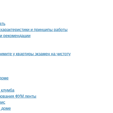
ать
 характеристики и принципы работы
 и рекомендации
имите у квартиры экзамен на чистоту
 доме
я клумба
ьзования ФУМ ленты
рис
м доме