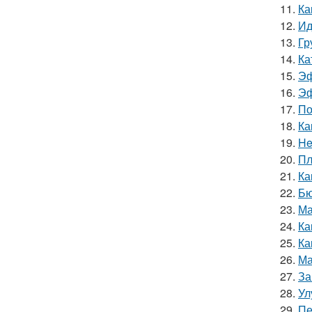
11.
Ка
12.
Ид
13.
Гр
14.
Ка
15.
Эф
16.
Эф
17.
По
18.
Ка
19.
He
20.
Пл
21.
Ка
22.
Бю
23.
Ма
24.
Ка
25.
Ка
26.
Ма
27.
За
28.
Ул
29.
Пе