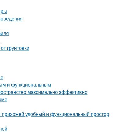
еры
проведения
биля
и
 от грунтовки
ве
тным и функциональным
пространство максимально эффективно
оме
ой прихожей удобный и функциональный простор
ной