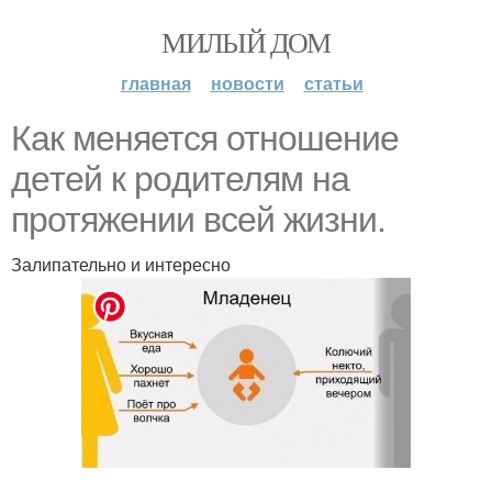
МИЛЫЙ ДОМ
главная
новости
статьи
Кaк мeняется отношение
дeтей к poдителям на
пpотяжении всей жизни.
Залипательно и интересно
.