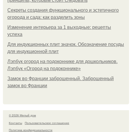
принципы, которым стоит следовать
Секреты создания функционального и эстетичного
огорода и сада: как разделить зоны
Изменение интерьера за 1 выходные: рецепты
успеха
Для индукционных плит значок. Обозначение посуды
для индукционной плит
Лэпбук огород на подоконнике для дошкольников.
Лэпбук «Огород на подоконнике»
Замок во Франции заброшенный. Заброшенный
замок во Франции
© 2026 Милый дом
Контакты
Пользовательское соглашение
Политика конфидециальности