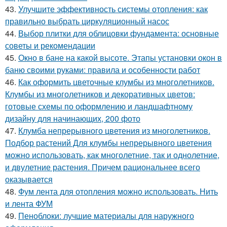
43.
Улучшите эффективность системы отопления: как
правильно выбрать циркуляционный насос
44.
Выбор плитки для облицовки фундамента: основные
советы и рекомендации
45.
Окно в бане на какой высоте. Этапы установки окон в
баню своими руками: правила и особенности работ
46.
Как оформить цветочные клумбы из многолетников.
Клумбы из многолетников и декоративных цветов:
готовые схемы по оформлению и ландшафтному
дизайну для начинающих, 200 фото
47.
Клумба непрерывного цветения из многолетников.
Подбор растений Для клумбы непрерывного цветения
можно использовать, как многолетние, так и однолетние,
и двулетние растения. Причем рациональнее всего
оказывается
48.
Фум лента для отопления можно использовать. Нить
и лента ФУМ
49.
Пеноблоки: лучшие материалы для наружного