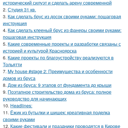
исторический силуэт и сделать арену современной
2.
Студия 31 кв.
3.
Как сделать брус из досок своими руками: пошаговая
инструкция
4.
Как сделать клееный брус из фанеры своими руками:
пошаговая инструкция
5.
Какие современные проекты и разработки связаны с
историей и культурой Красноярска
6.
Какие проекты по благоустройству реализуются в
Тольятти
7.
My house #stage 2: Преимущества и особенности
домов из бруса
8.
Дом из бруса: 9 этапов от фундамента до крыши
9.
Поэтапное строительство дома из бруса: полное
руководство для начинающих
10.
Headlines:
11.
Ёжик из бутылки и шишек: креативная поделка
своими руками
12.
Какие фестивали и праздники проводятся в Кирове