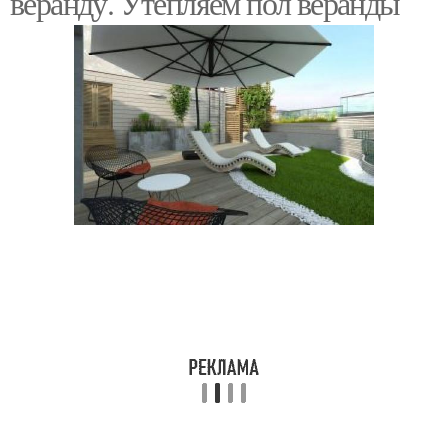
веранду. Утепляем пол веранды
Комната из холодной
Веранды под санузел
веранды