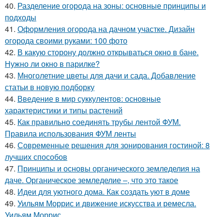
40.
Разделение огорода на зоны: основные принципы и
подходы
41.
Оформления огорода на дачном участке. Дизайн
огорода своими руками: 100 фото
42.
В какую сторону должно открываться окно в бане.
Нужно ли окно в парилке?
43.
Многолетние цветы для дачи и сада. Добавление
статьи в новую подборку
44.
Введение в мир суккулентов: основные
характеристики и типы растений
45.
Как правильно соединять трубы лентой ФУМ.
Правила использования ФУМ ленты
46.
Современные решения для зонирования гостиной: 8
лучших способов
47.
Принципы и основы органического земледелия на
даче. Органическое земледелие –, что это такое
48.
Идеи для уютного дома. Как создать уют в доме
49.
Уильям Моррис и движение искусства и ремесла.
Уильям Моррис