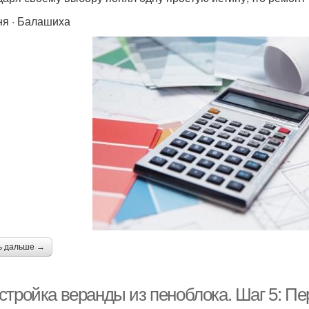
ня · Балашиха
ь дальше →
стройка веранды из пеноблока. Шаг 5: Пе