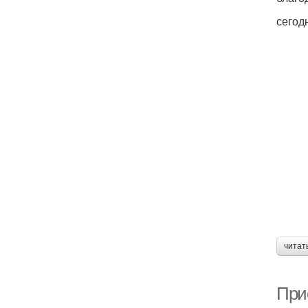
сегод
читат
При