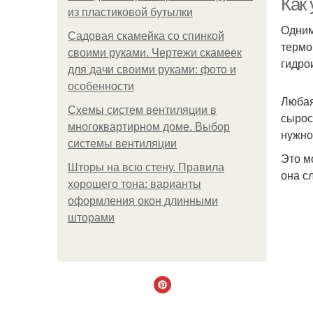
Как 
из пластиковой бутылки
Одним
Садовая скамейка со спинкой
термо
своими руками. Чертежи скамеек
гидро
для дачи своими руками: фото и
особенности
Любая
Схемы систем вентиляции в
сырос
многоквартирном доме. Выбор
нужно
системы вентиляции
Это м
Шторы на всю стену. Правила
она с
хорошего тона: варианты
оформления окон длинными
шторами