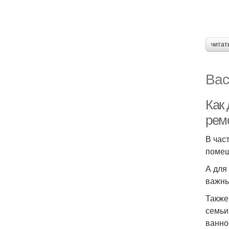
читат
Вас
Как 
рем
В час
помещ
А для
важны
Также
семьи
ванно