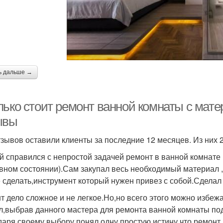
ь дальше →
лько стоит ремонт ванной комнаты с мат
ывы
тзывов оставили клиенты за последние 12 месяцев. Из них
й справился с непростой задачей ремонт в ванной комнате 
вном состоянии).Сам закупал весь необходимый материал ,з
 сделать,инструмент который нужен привез с собой.Сдела
т дело сложное и не легкое.Но,но всего этого можно избеж
л,выбрав данного мастера для ремонта ванной комнаты под
даря своему выбору понял одну простую истину,что ремон