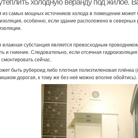
утеплить холодную веранду под жилое. Ва
 из самых мощных источников холода в помещении может бы
изоляция, особенно, если здание расположено в северных 
изоляции.
 влажная субстанция является превосходным проводником х
ть и гниение. Следовательно, если отсечная гидроизоляция 
 смонтировать сейчас.
ожет быть рубероид либо плотная полиэтиленовая плёнка 
лишком дорогая, к тому же без неё можно вполне обойтись).