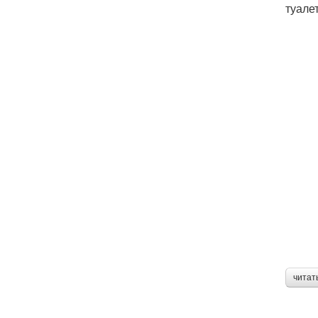
туале
читат