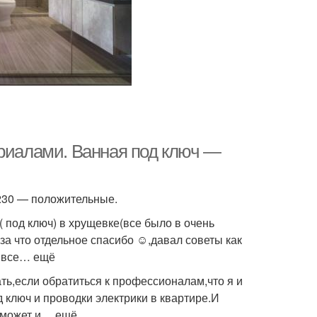
ериалами. Ванная под ключ —
 230 — положительные.
( под ключ) в хрущевке(все было в очень
а что отдельное спасибо ☺️,давал советы как
л все… ещё
ать,если обратиться к профессионалам,что я и
 ключ и проводки электрики в квартире.И
т может и… ещё