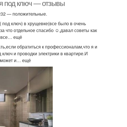
ая под ключ — отзывы
 232 — положительные.
( под ключ) в хрущевке(все было в очень
а что отдельное спасибо ☺️,давал советы как
л все… ещё
ать,если обратиться к профессионалам,что я и
 ключ и проводки электрики в квартире.И
т может и… ещё