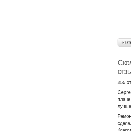
читат
Ско
отз
255 о
Серге
плаче
лучше
Ремон
сдела
благо