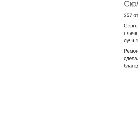
Ско
257 о
Серге
плаче
лучше
Ремон
сдела
благо