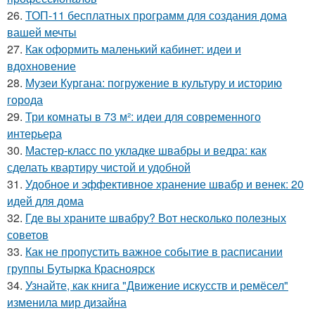
26.
ТОП-11 бесплатных программ для создания дома
вашей мечты
27.
Как оформить маленький кабинет: идеи и
вдохновение
28.
Музеи Кургана: погружение в культуру и историю
города
29.
Три комнаты в 73 м²: идеи для современного
интерьера
30.
Мастер-класс по укладке швабры и ведра: как
сделать квартиру чистой и удобной
31.
Удобное и эффективное хранение швабр и венек: 20
идей для дома
32.
Где вы храните швабру? Вот несколько полезных
советов
33.
Как не пропустить важное событие в расписании
группы Бутырка Красноярск
34.
Узнайте, как книга "Движение искусств и ремёсел"
изменила мир дизайна