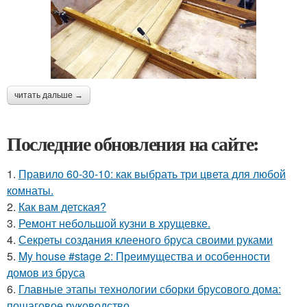
читать дальше →
Последние обновления на сайте:
1.
Правило 60-30-10: как выбрать три цвета для любой
комнаты.
2.
Как вам детская?
3.
Ремонт небольшой кузни в хрущевке.
4.
Секреты создания клееного бруса своими руками
5.
My house #stage 2: Преимущества и особенности
домов из бруса
6.
Главные этапы технологии сборки брусового дома:
пошаговое руководство